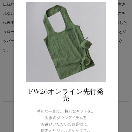
伝統的なワーキングウェアに現代的なデザイン性を加え、気温に左右さ
れない、トランジショナルなスタイルが完成しました。カナダグースを
代表するリサイクルオーガニックアークティックテック®生地を使用した
＜ローズデール ジャケット＞は、スナップボタン付きのハイカラーとジ
ッパー開閉式のフロントボディ、すっきりとしたライニングが特徴で
す。
LIGHTWEIGHT
5°C / -5°C
アクティブな活動に適した軽さ
FW26オンライン先行発
Learn more about TEI
売
FUNCTION
特別な一着に、 特別なギフトを。
対象のダウンアイテムを
DETAIL
お選びいただいたお客様に、
限定オリジナルポケッタブル