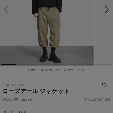
サマー 26 コレクションLOOK
サマー 26 コレクションLOOK
詳しく見る
日本限定モデル
日本限定モデル
スノーグース
スノーグース
下取り申請
メイドインジャパンTシャツ
メイドインジャパンTシャツ
アウターウェア
アウターウェア
アパレル
アパレル
着用モデル 身長180㎝ 着用サイズ：L
アクセサリー
アクセサリー
フットウェア
フットウェア
Rosedale Jacket
ローズデール ジャケット
コレクション
コレクション
¥102,300（tax in）
STYLE#
2448M
COLOR
Black