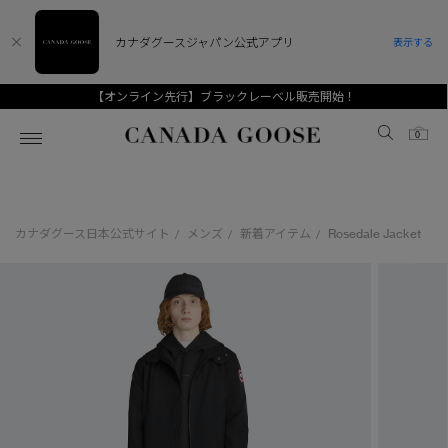
カナダグースジャパン公式アプリ
表示する
【オンライン先行】ブラックレーベル販売開始！
Canada Goose
0
ホーム
ホーム
ホーム
ホーム
ホーム
カナダグース日本公式サイト
メンズ
新着アイテム
Rosedale Jacket
/
/
/
スノーグース
ウィメンズ TOP
メンズ TOP
キッズ TOP
ディスカバー
新着アイテム
新着アイテム
ベビー（0‐24ヵ月)
アンバサダー
ベストセラー
ベストセラー
キッズ（2‐7歳)
CANADA GOOSE Generationsは、アウター
スプリングコレクション
FW26コレクション
FW26コレクション
ユース（6＋歳)
ウェアの下取り・再販を通じて、長く愛される製
品の価値を受け継いでいきます。
サマー 26 コレクション
サマー 26 コレクション
コレクション
アーカイブの希少なピースもご覧いただけます。