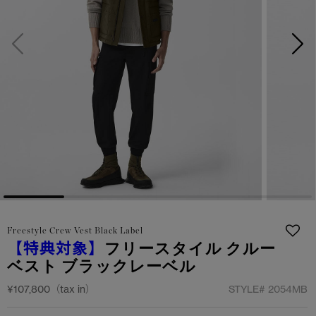
サマー 26 コレクションLOOK
サマー 26 コレクションLOOK
詳しく見る
日本限定モデル
日本限定モデル
スノーグース
スノーグース
下取り申請
メイドインジャパンTシャツ
メイドインジャパンTシャツ
アウターウェア
アウターウェア
アパレル
アパレル
アクセサリー
アクセサリー
Freestyle Crew Vest Black Label
フットウェア
フットウェア
【特典対象】
フリースタイル クルー
ベスト ブラックレーベル
コレクション
コレクション
¥107,800（tax in）
STYLE#
2054MB