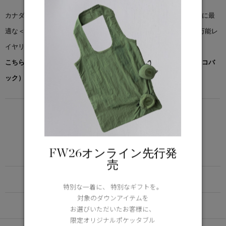
カナダグースの人気アイテムをアップデートした、季節の変わり目に最
適な＜フリースタイル クルー ベスト＞は、無限の可能性を秘めた万能レ
イヤリングアイテムです。
こちらの商品には先着でノベルティー（オリジナルポケッタブルエコバ
ック）をプレゼント。※なくなり次第終了となります。
LIGHTWEIGHT
5°C / -5°C
アクティブな活動に適した軽さ
FW26オンライン先行発
Learn more about TEI
売
FUNCTION
特別な一着に、 特別なギフトを。
対象のダウンアイテムを
DETAIL
お選びいただいたお客様に、
限定オリジナルポケッタブル