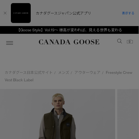
カナダグースジャパン公式アプリ
表示する
【Goose Style】Vol.19～ 標高が変われば、見える世界も変わる
Canada Goose
0
ホーム
ホーム
ホーム
ホーム
ホーム
カナダグース日本公式サイト
メンズ
アウターウェア
Freestyle Crew
/
/
/
スノーグース
ウィメンズ TOP
メンズ TOP
キッズ TOP
Vest Black Label
ディスカバー
新着アイテム
新着アイテム
ベビー（0‐24ヵ月)
アンバサダー
ベストセラー
ベストセラー
キッズ（2‐7歳)
CANADA GOOSE Generationsは、アウター
スプリングコレクション
FW26コレクション
FW26コレクション
ユース（6＋歳)
ウェアの下取り・再販を通じて、長く愛される製
品の価値を受け継いでいきます。
サマー 26 コレクション
サマー 26 コレクション
コレクション
アーカイブの希少なピースもご覧いただけます。