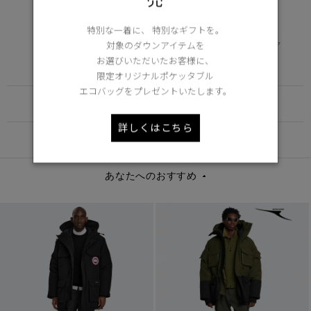
EXTREME
-30°C以下
特別な一着に、 特別なギフトを。
対象のダウンアイテムを
極寒地での厳しい実地試験にクリア
お選びいただいたお客様に、
Learn more about TEI
限定オリジナルポケッタブル
エコバッグをプレゼントいたします。
FUNCTION
詳しくはこちら
DETAIL
あなたへのおすすめ