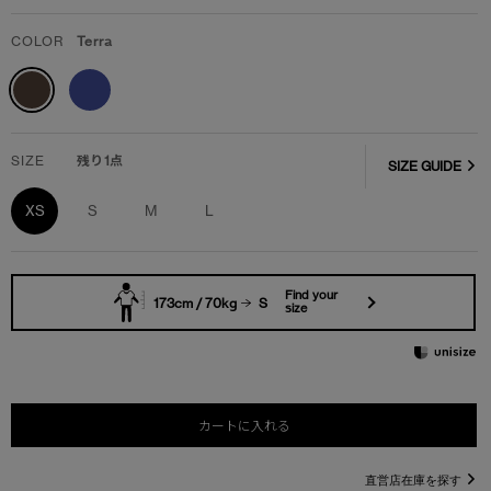
COLOR
Terra
SIZE
残り1点
SIZE GUIDE
XS
S
M
L
Find your
173cm / 70kg
S
size
カートに入れる
直営店在庫を探す