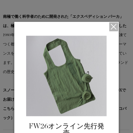
南極で働く科学者のために開発された「エクスペディション パーカ」
は、極寒の環境でも暖かく、ドライに保つことを目的に設計されました
1980年代にマクマード基地の科学者向けに作られたこのパーカは、凍て
つく都市の街歩きから未知の氷原まで、あらゆる寒冷地でのパフォーマ
ンスを発揮。毎年、米国国立科学財団の極地研究部門でも実証されてい
ます。リサイクルオーガニックアークティック?素材を使用し、ブランド
の歴史に根ざした高い防寒性を実現した一着です。
スノーグース by カナダグース コレクション対象商品は、専用のBOXで
お届けいたします。
こちらの商品には先着でノベルティー（オリジナルポケッタブルエコバ
ック）をプレゼント。※なくなり次第終了となります。
FW26オンライン先行発
売