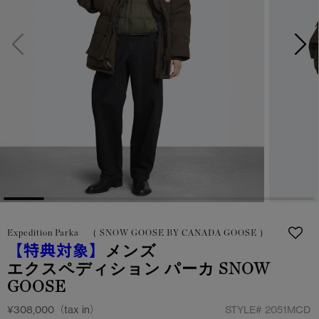
サマー 26 コレクションLOOK
サマー 26 コレクションLOOK
詳しく見る
日本限定モデル
日本限定モデル
スノーグース
スノーグース
下取り申請
メイドインジャパンTシャツ
メイドインジャパンTシャツ
アウターウェア
アウターウェア
アパレル
アパレル
アクセサリー
アクセサリー
Expedition Parka （ SNOW GOOSE BY CANADA GOOSE ）
フットウェア
フットウェア
【特典対象】
メンズ
エクスペディション パーカ SNOW
コレクション
コレクション
GOOSE
¥308,000（tax in）
STYLE#
2051MCD