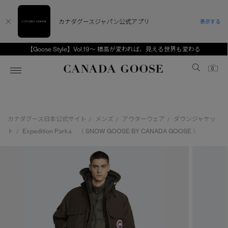
カナダグースジャパン公式アプリ
表示する
【Goose Style】Vol.19～ 標高が変われば、見える世界も変わる
Canada Goose
0
ホーム
ホーム
ホーム
ホーム
ホーム
カナダグース日本公式サイト
メンズ
アウターウェア
ダウンジャケッ
/
/
/
スノーグース
ウィメンズ TOP
メンズ TOP
キッズ TOP
ト
Expedition Parka （ SNOW GOOSE BY CANADA GOOSE ）
/
ディスカバー
新着アイテム
新着アイテム
ベビー（0‐24ヵ月)
アンバサダー
ベストセラー
ベストセラー
キッズ（2‐7歳)
CANADA GOOSE Generationsは、アウター
スプリングコレクション
FW26コレクション
FW26コレクション
ユース（6＋歳)
ウェアの下取り・再販を通じて、長く愛される製
品の価値を受け継いでいきます。
サマー 26 コレクション
サマー 26 コレクション
コレクション
アーカイブの希少なピースもご覧いただけます。