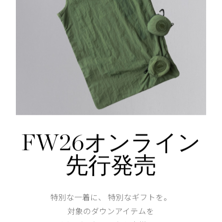
袖口に隠しメタルスナップボタン
内側にセキュリティポケットを装備
仕様が変更する場合がございます。
Shoulder width
61cm
Width
72cm
FW26オンライン
先行発売
Length
75cm
特別な一着に、 特別なギフトを。
対象のダウンアイテムを
XL