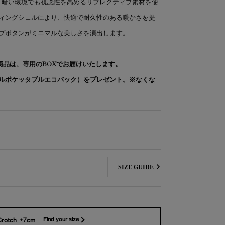
は、暗い環境でも視認性を高めるリフレクティブ素材を使
ィングシェルにより、快適で耐久性のある暖かさを提
プボタンがミニマルな美しさを演出します。
象商品は、専用のBOXでお届けいたします。
ルポケッタブルエコバック）をプレゼント。※なくな
SIZE GUIDE
Crotch +7cm
Find your size