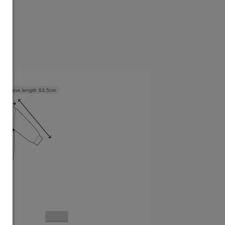
Sleeve length
63.5cm