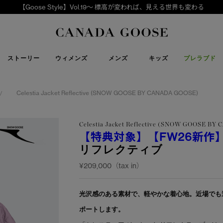
【Goose Style】Vol.19～ 標高が変われば、見える世界も変わる
下取り申請
Canada Goose
ストーリー
ウィメンズ
メンズ
キッズ
プレラブド
Celestia Jacket Reflective (SNOW GOOSE BY CANADA GOOSE)
/
Celestia Jacket Reflective (SNOW GOOSE B
【特典対象】
【FW26新作
リフレクティブ
¥209,000（tax in）
光沢感のある素材で、軽やかな着心地。近場でも
ポートします。