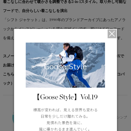
着こなしに合わせて暖かさを調整できる2-in-1スタイル。取り外し可能な
フードで、自分らしい着こなしを演出
「シフト ジャケット」は、1990年のブランドアーカイブにあったアノラ
ックからインスピレーションを得たデザインです。裾にはドローコード
を備え、日々のコーディネートに合わせてフィット感を調節できます。
スノーグース by カナダグース コレクション対象商品は、専用のBOXで
お届けいたします。
こちらの商品には先着でノベルティー（オリジナルポケッタブルエコバ
ック）をプレゼント。※なくなり次第終了となります。
【Goose Style】Vol.19
FUNDAMENTAL
-10°C / -20°C
標高が変われば、見える世界も変わる
日常を少しだけ離れてみる。
寒冷地のデイリー使いに適した保温性とシンプ
見慣れた景色を背に、
ルなデザイン
風に導かれるまま進んでいく。