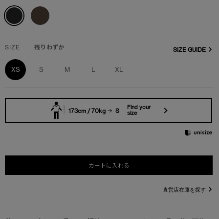
SIZE
残りわずか
SIZE GUIDE
XS
S
M
L
XL
Find your
173cm / 70kg
S
size
カートに入れる
直営店在庫を探す