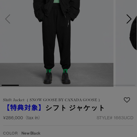
サマー 26 コレクションLOOK
サマー 26 コレクションLOOK
詳しく見る
日本限定モデル
日本限定モデル
スノーグース
スノーグース
下取り申請
メイドインジャパンTシャツ
メイドインジャパンTシャツ
アウターウェア
アウターウェア
アパレル
アパレル
アクセサリー
アクセサリー
Shift Jacket（ SNOW GOOSE BY CANADA GOOSE ）
フットウェア
フットウェア
【特典対象】
シフト ジャケット
コレクション
コレクション
¥286,000（tax in）
STYLE#
1663UCD
COLOR
New Black