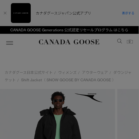
カナダグースジャパン公式アプリ
表示する
CANADA GOOSE Generations 公式認定リセールプログラム はこちら
Canada Goose
0
ホーム
ホーム
ホーム
ホーム
ホーム
カナダグース日本公式サイト
ウィメンズ
アウターウェア
ダウンジャ
/
/
/
スノーグース
ウィメンズ TOP
メンズ TOP
キッズ TOP
ケット
Shift Jacket（ SNOW GOOSE BY CANADA GOOSE ）
/
ディスカバー
新着アイテム
新着アイテム
ベビー（0‐24ヵ月)
アンバサダー
ベストセラー
ベストセラー
キッズ（2‐7歳)
CANADA GOOSE Generationsは、アウター
スプリングコレクション
FW26コレクション
FW26コレクション
ユース（6＋歳)
ウェアの下取り・再販を通じて、長く愛される製
品の価値を受け継いでいきます。
サマー 26 コレクション
サマー 26 コレクション
コレクション
アーカイブの希少なピースもご覧いただけます。