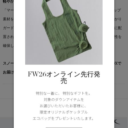
軽やかな保護力と細部まで配慮されたデザイン。
「マージ パンツ」は、耐久性のある3レイヤーナイロンリップストップ
素材を使用し、縫い目にはシームシール加工を施して風雨からしっかり
ガード。内側にメッシュライニングを備え、膝の立体裁断や戦略的に配
置されたレーザーカットのベンチレーションにより、快適さと通気性を
確保します。
スノーグース by カナダグース コレクション対象商品は、専用のBOXで
お届けいたします。
FW26オンライン先行発
売
DETAIL
特別な一着に、 特別なギフトを。
対象のダウンアイテムを
お選びいただいたお客様に、
あなたへのおすすめ
限定オリジナルポケッタブル
エコバッグをプレゼントいたします。