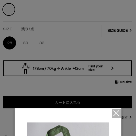
SIZE
残り1点
SIZE GUIDE
28
30
32
Find your
173cm / 70kg
Ankle +12cm
size
カートに入れる
直営店在庫を探す