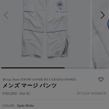
サマー 26 コレクションLOOK
サマー 26 コレクションLOOK
詳しく見る
日本限定モデル
日本限定モデル
スノーグース
スノーグース
下取り申請
メイドインジャパンTシャツ
メイドインジャパンTシャツ
アウターウェア
アウターウェア
アパレル
アパレル
アクセサリー
アクセサリー
Merge Pant (SNOW GOOSE BY CANADA GOOSE)
フットウェア
フットウェア
メンズ マージ パンツ
コレクション
コレクション
¥101,200（tax in）
STYLE#
1559MCD
COLOR
Optic White