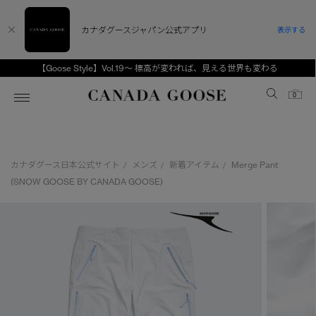
カナダグースジャパン公式アプリ
表示する
【Goose Style】Vol.19～ 標高が変われば、見える世界も変わる
Canada Goose
0
ホーム
ホーム
ホーム
ホーム
ホーム
カナダグース日本公式サイト
メンズ
新着アイテム
Merge Pant
/
/
/
スノーグース
ウィメンズ TOP
メンズ TOP
キッズ TOP
(SNOW GOOSE BY CANADA GOOSE)
ディスカバー
新着アイテム
新着アイテム
ベビー（0‐24ヵ月)
アンバサダー
ベストセラー
ベストセラー
キッズ（2‐7歳)
CANADA GOOSE Generationsは、アウター
スプリングコレクション
FW26コレクション
FW26コレクション
ユース（6＋歳)
ウェアの下取り・再販を通じて、長く愛される製
品の価値を受け継いでいきます。
サマー 26 コレクション
サマー 26 コレクション
コレクション
アーカイブの希少なピースもご覧いただけます。