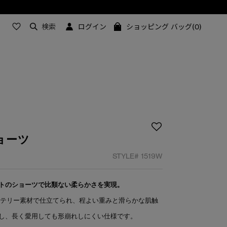
検索
ログイン
ショッピング バッグ(0)
ョーツ
STYLE#
1519W
トのショーツで比類ない柔らかさを実現。
ンテリー素材で仕立てられ、程よい重みと滑らかな肌触
し、長く愛用しても形崩れしにくい仕様です。