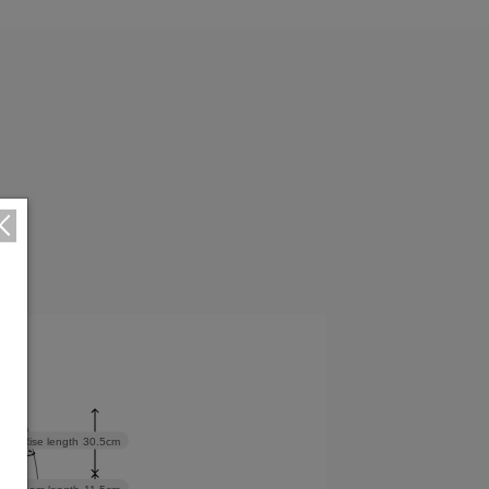
cm
Rise length
30.5cm