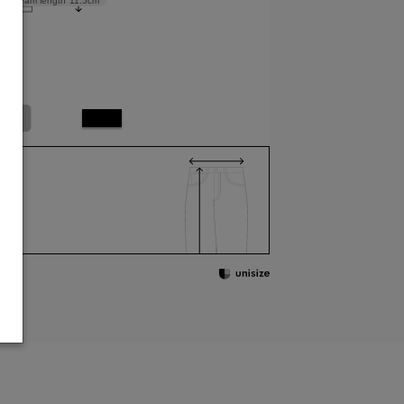
Inseam length
11.5cm
M