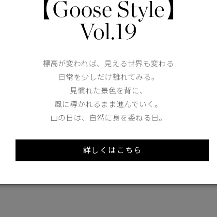
【Goose Style】
Thickness of thigh
33cm
Vol.19
Hem width
32cm
XS
S
標高が変われば、見える世界も変わる
日常を少しだけ離れてみる。
158cm 51kgRecommended
見慣れた景色を背に、
S
風に導かれるまま進んでいく。
山の日は、自然に身を委ねる日。
Find out more on your body type
詳しくはこちら