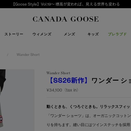
【Goose Style】Vol.19～ 標高が変われば、見える世界も変わる
下取り申請
Canada Goose
ストーリー
ウィメンズ
メンズ
キッズ
プレラブド
Wander Short
/
Wander Short
【SS26新作】
ワンダー シ
¥34,100（tax in）
動くときも、くつろぐときも。リラックスフィッ
「ワンダー ショーツ」は、オーガニックコット
りを持ちます。縫い目にはツインステッチを採用