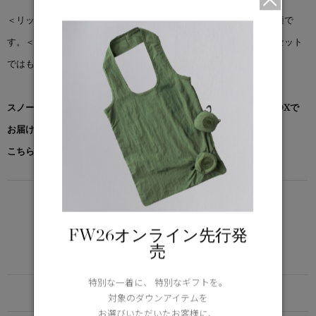
＜リッジ シェル＞は、毎日の必需品として、季節の変わり目に最適で
す。＜リッジ パンツ＞と同じ素材、コンセプトで作られており、セット
ではもちろん、単体でもご着用いただけます。
スノーグース by カナダグース コレクション対象商品は、専用のBOXで
お届けいたします。
こちらの商品には、専用ガーメントが付属します。
LIGHTWEIGHT
5°C / -5°C
FW26オンライン先行発
アクティブな活動に適した軽さ
売
Learn more about TEI
特別な一着に、 特別なギフトを。
FUNCTION
対象のダウンアイテムを
お選びいただいたお客様に、