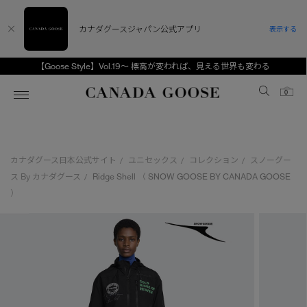
カナダグースジャパン公式アプリ
表示する
【Goose Style】Vol.19～ 標高が変われば、見える世界も変わる
Canada Goose
0
ホーム
ホーム
ホーム
ホーム
ホーム
カナダグース日本公式サイト
ユニセックス
コレクション
スノーグー
/
/
/
スノーグース
ウィメンズ TOP
メンズ TOP
キッズ TOP
ス By カナダグース
Ridge Shell （ SNOW GOOSE BY CANADA GOOSE
/
）
ディスカバー
新着アイテム
新着アイテム
ベビー（0‐24ヵ月)
アンバサダー
ベストセラー
ベストセラー
キッズ（2‐7歳)
CANADA GOOSE Generationsは、アウター
スプリングコレクション
FW26コレクション
FW26コレクション
ユース（6＋歳)
ウェアの下取り・再販を通じて、長く愛される製
品の価値を受け継いでいきます。
サマー 26 コレクション
サマー 26 コレクション
コレクション
アーカイブの希少なピースもご覧いただけます。