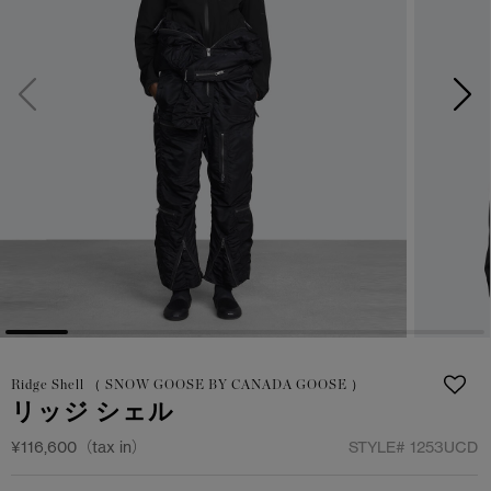
サマー 26 コレクションLOOK
サマー 26 コレクションLOOK
詳しく見る
日本限定モデル
日本限定モデル
スノーグース
スノーグース
下取り申請
メイドインジャパンTシャツ
メイドインジャパンTシャツ
アウターウェア
アウターウェア
アパレル
アパレル
アクセサリー
アクセサリー
フットウェア
フットウェア
Ridge Shell （ SNOW GOOSE BY CANADA GOOSE ）
リッジ シェル
コレクション
コレクション
¥116,600（tax in）
STYLE#
1253UCD