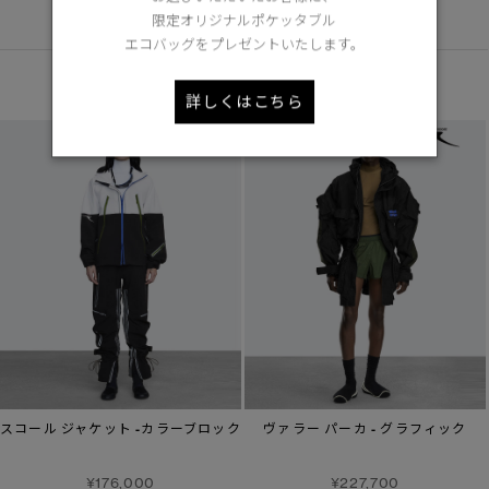
限定オリジナルポケッタブル
DETAIL
エコバッグをプレゼントいたします。
あなたへのおすすめ
詳しくはこちら
スコール ジャケット -カラーブロック
ヴァラー パーカ - グラフィック
¥176,000
¥227,700