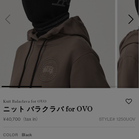
日本限定モデル
日本限定モデル
詳しく見る
スノーグース
スノーグース
メイドインジャパンTシャツ
メイドインジャパンTシャツ
下取り申請
アウターウェア
アウターウェア
アパレル
アパレル
アクセサリー
アクセサリー
フットウェア
フットウェア
Knit Balaclava for OVO
コレクション
コレクション
ニット バラクラバ for OVO
¥40,700（tax in）
STYLE#
1250UOV
COLOR
Black