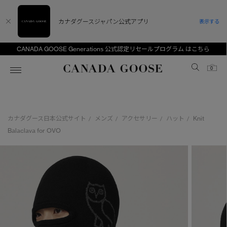
カナダグースジャパン公式アプリ
表示する
CANADA GOOSE Generations 公式認定リセールプログラム はこちら
Canada Goose
0
ホーム
ホーム
ホーム
ホーム
ホーム
カナダグース日本公式サイト
メンズ
アクセサリー
ハット
Knit
/
/
/
/
スノーグース
ウィメンズ TOP
メンズ TOP
キッズ TOP
Balaclava for OVO
ディスカバー
新着アイテム
新着アイテム
ベビー（0‐24ヵ月)
アンバサダー
ベストセラー
ベストセラー
キッズ（2‐7歳)
CANADA GOOSE Generationsは、アウター
スプリングコレクション
サマー 26 コレクション
サマー 26 コレクション
ユース（6＋歳)
ウェアの下取り・再販を通じて、長く愛される製
品の価値を受け継いでいきます。
サマー 26 コレクションLOOK
サマー 26 コレクションLOOK
コレクション
アーカイブの希少なピースもご覧いただけます。