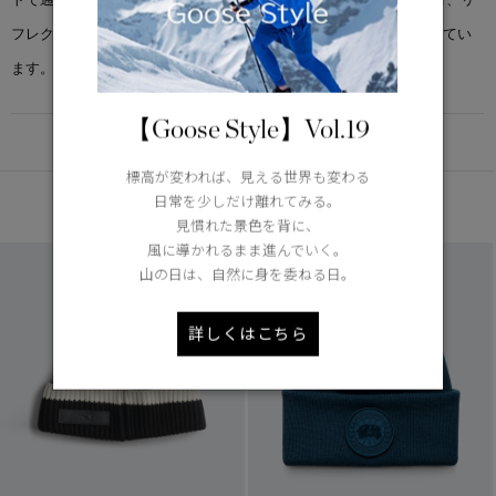
フレクティブディテール、そしてブランドロゴが随所にあしらわれてい
ます。
【Goose Style】Vol.19
DETAIL
標高が変われば、見える世界も変わる
あなたへのおすすめ
日常を少しだけ離れてみる。
見慣れた景色を背に、
風に導かれるまま進んでいく。
山の日は、自然に身を委ねる日。
詳しくはこちら