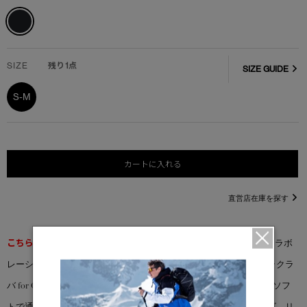
SIZE
残り1点
SIZE GUIDE
S-M
カートに入れる
直営店在庫を探す
こちらの商品は返品交換不可となります。
OVO®×カナダグースのコラボ
レーションのためのエキサイティングな新スタイル、＜ニット バラクラ
バ for OVO®>は、スーパーファインメリノウールを使用し、非常にソフ
トで通気性に優れています。OVOのアイコンであるフクロウのロゴ、リ