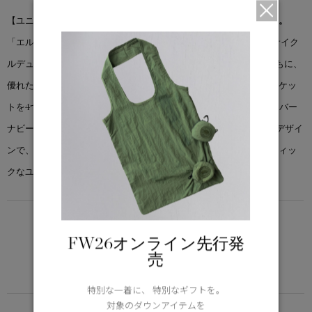
【ユニセックス】
高い機能性を備え、強風や小雨にも対応する一着。
「エルマーニ ジャケット」は、通気性に優れ、撥水性を備えたリサイク
ルデュラフォース™素材を使用。なめらかで洗練された風合いとともに、
優れた防風性を発揮します。隠しスナップボタン付きのフラップポケッ
トを4つ備え、下部の2つにはサイドエントリーを備えています。「バー
ナビー チョア コート」と「ハリソン ジャケット」を掛け合わせたデザイ
ンで、よりソフトでクリーンな素材感を採用しながら、オーセンティッ
クなユーティリティ感を保っています。
LIGHTWEIGHT
5°C / -5°C
FW26オンライン先行発
アクティブな活動に適した軽さ
売
Learn more about TEI
特別な一着に、 特別なギフトを。
対象のダウンアイテムを
FUNCTION