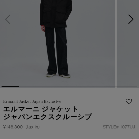
サマー 26 コレクションLOOK
サマー 26 コレクションLOOK
詳しく見る
日本限定モデル
日本限定モデル
スノーグース
スノーグース
下取り申請
メイドインジャパンTシャツ
メイドインジャパンTシャツ
アウターウェア
アウターウェア
アパレル
アパレル
アクセサリー
アクセサリー
Ermanii Jacket Japan Exclusive
フットウェア
フットウェア
エルマーニ ジャケット
ジャパンエクスクルーシブ
コレクション
コレクション
¥146,300（tax in）
STYLE#
1077UJ