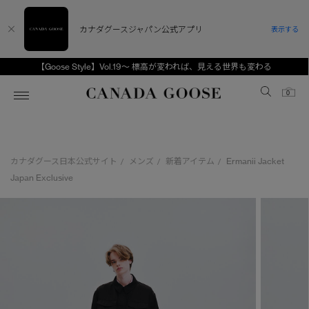
カナダグースジャパン公式アプリ
表示する
【Goose Style】Vol.19～ 標高が変われば、見える世界も変わる
Canada Goose
0
ホーム
ホーム
ホーム
ホーム
ホーム
カナダグース日本公式サイト
メンズ
新着アイテム
Ermanii Jacket
/
/
/
スノーグース
ウィメンズ TOP
メンズ TOP
キッズ TOP
Japan Exclusive
ディスカバー
新着アイテム
新着アイテム
ベビー（0‐24ヵ月)
アンバサダー
ベストセラー
ベストセラー
キッズ（2‐7歳)
CANADA GOOSE Generationsは、アウター
スプリングコレクション
FW26コレクション
FW26コレクション
ユース（6＋歳)
ウェアの下取り・再販を通じて、長く愛される製
品の価値を受け継いでいきます。
サマー 26 コレクション
サマー 26 コレクション
コレクション
アーカイブの希少なピースもご覧いただけます。