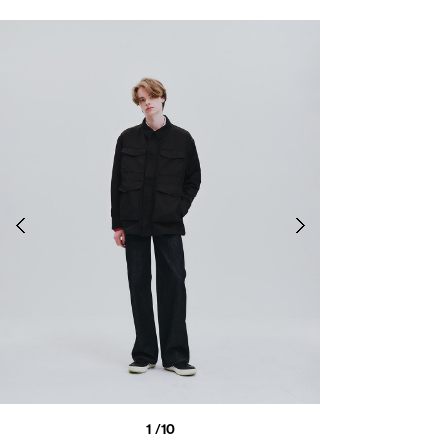
1
/10