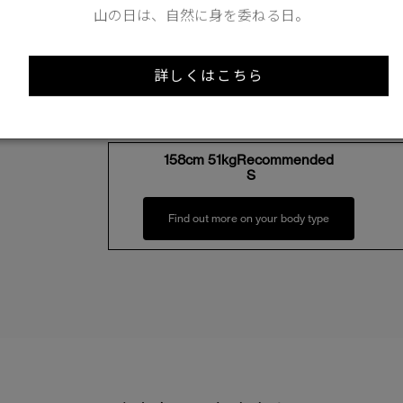
山の日は、自然に身を委ねる日。
Length
85cm
詳しくはこちら
XS
S
158cm 51kgRecommended
S
Find out more on your body type