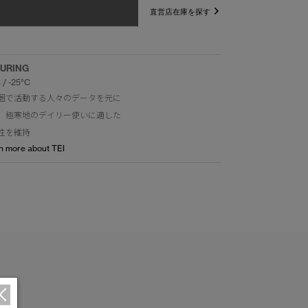
直営店在庫を探す
URING
 / -25°C
圏で活動する人々のデータを元に
。極寒地のデイリー使いに適した
性を維持
n more about TEI