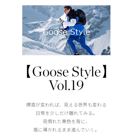
ダウン入りの調節可能なフード
2WAYジッパーの上にボタンが付いた比翼仕立ての前立
快適な着心地を叶えるリブニット仕様の袖口
外側にフリース裏地のハンドポケットが2つ
内側にドロップインポケットが2つ、ジップ付きのセキュ
【Goose Style】
仕様が変更する場合がございます。
Vol.19
Shoulder width
41cm
標高が変われば、見える世界も変わる
Width
57cm
日常を少しだけ離れてみる。
見慣れた景色を背に、
風に導かれるまま進んでいく。