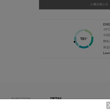
入荷お知らせ
END
-15°C
北極
開発
保温
Lear
FUNCTION
DETAIL