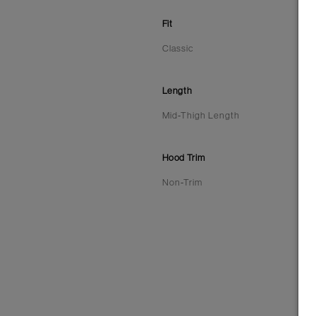
Fit
Classic
Length
Mid-Thigh Length
Hood Trim
Non-Trim