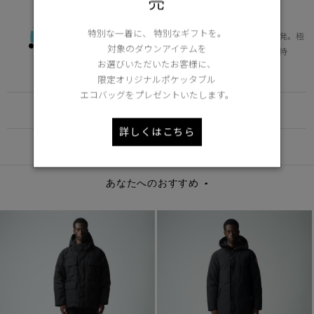
売
ENDURING
-15°C / -25°C
特別な一着に、 特別なギフトを。
北極圏で活動する人々のデータを元に開発。極
対象のダウンアイテムを
寒地のデイリー使いに適した保温性を維持
お選びいただいたお客様に、
Learn more about TEI
限定オリジナルポケッタブル
エコバッグをプレゼントいたします。
FUNCTION
詳しくはこちら
DETAIL
あなたへのおすすめ