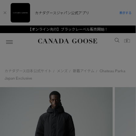
カナダグースジャパン公式アプリ
表示する
【オンライン先行】ブラックレーベル販売開始！
Canada Goose
0
ホーム
ホーム
ホーム
ホーム
ホーム
カナダグース日本公式サイト
メンズ
新着アイテム
Chateau Parka
/
/
/
スノーグース
ウィメンズ TOP
メンズ TOP
キッズ TOP
Japan Exclusive
ディスカバー
新着アイテム
新着アイテム
ベビー（0‐24ヵ月)
アンバサダー
ベストセラー
ベストセラー
キッズ（2‐7歳)
CANADA GOOSE Generationsは、アウター
スプリングコレクション
FW26コレクション
FW26コレクション
ユース（6＋歳)
ウェアの下取り・再販を通じて、長く愛される製
品の価値を受け継いでいきます。
サマー 26 コレクション
サマー 26 コレクション
コレクション
アーカイブの希少なピースもご覧いただけます。