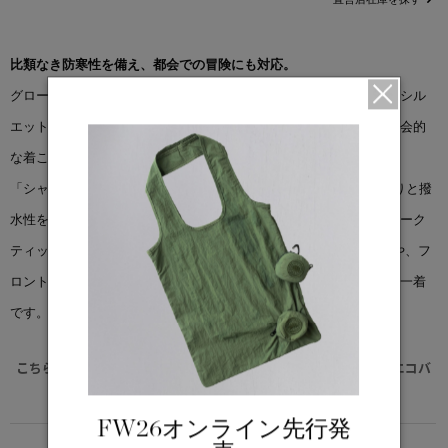
比類なき防寒性を備え、都会での冒険にも対応。
グローバルで人気を誇るメンズモデルをベースに、オーバーサイズシル
エットへとアップデート。保温性や機能性を極力維持しながら、都会的
な着こなしにフィットする汎用性を広げています。
「シャトー パーカ ジャパンエクスクルーシブ」は、ドライな肌触りと撥
水性を兼ね備えた、ブランドを象徴するリサイクルオーガニックアーク
ティックテック®素材を採用。フリース裏地付きのハンドポケットや、フ
ロントにはボタン付きの前立てなど、快適性と機能性を兼ね備えた一着
です。
こちらの商品には先着でノベルティー（オリジナルポケッタブルエコバ
ック）をプレゼント。※なくなり次第終了となります。
FW26オンライン先行発