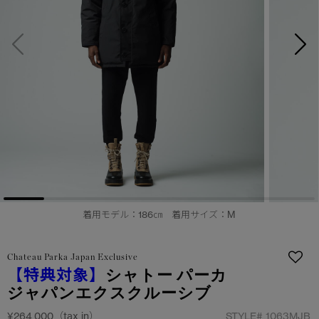
サマー 26 コレクションLOOK
サマー 26 コレクションLOOK
詳しく見る
日本限定モデル
日本限定モデル
スノーグース
スノーグース
下取り申請
メイドインジャパンTシャツ
メイドインジャパンTシャツ
アウターウェア
アウターウェア
アパレル
アパレル
アクセサリー
アクセサリー
着用モデル：186㎝ 着用サイズ：M
フットウェア
フットウェア
Chateau Parka Japan Exclusive
コレクション
コレクション
【特典対象】
シャトー パーカ
ジャパンエクスクルーシブ
¥264,000（tax in）
STYLE#
1063MJB