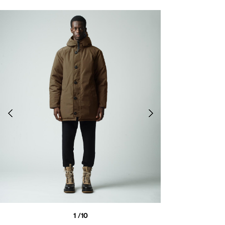
1
/10