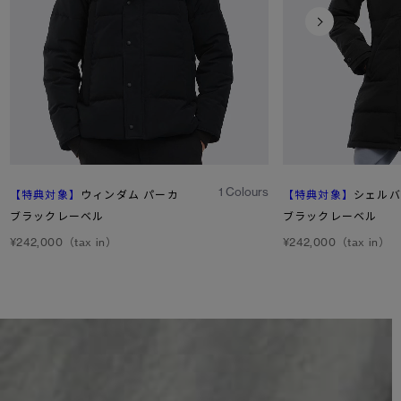
1
/6
1 Colours
【特典対象】
ウィンダム パーカ
【特典対象】
シェルバ
ブラックレーベル
ブラックレーベル
¥242,000（tax in）
¥242,000（tax in）