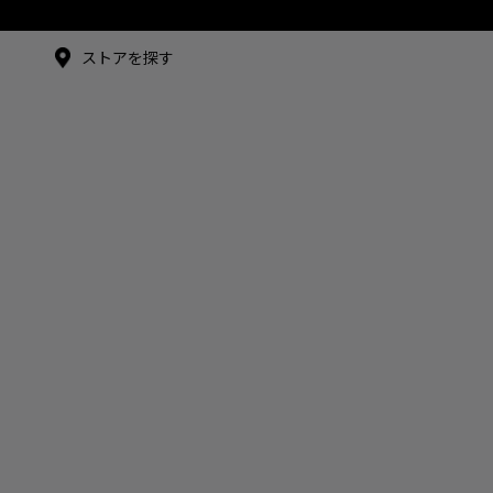
メイドインジャパンTシャツ
メイドインジャパンT
シャツ
アンバサダー
ストアを探す
シュー・グァンハン