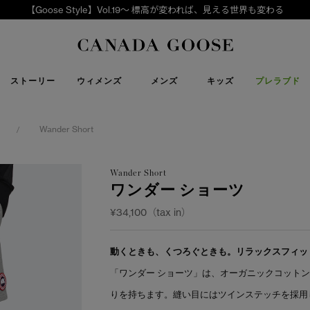
【Goose Style】Vol.19～ 標高が変われば、見える世界も変わる
下取り申請
Canada Goose
ストーリー
ウィメンズ
メンズ
キッズ
プレラブド
Wander Short
/
Wander Short
ワンダー ショーツ
¥34,100（tax in）
動くときも、くつろぐときも。リラックスフィッ
「ワンダー ショーツ」は、オーガニックコット
りを持ちます。縫い目にはツインステッチを採用