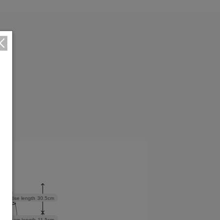
cm
Rise length
30.5cm
Inseam length
11.5cm