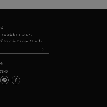
取る
員（登録無料）になると、
情報をいちはやくお届けします。
る
SNS