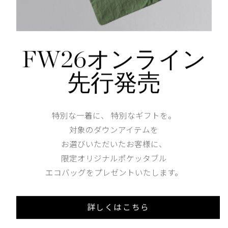
Thickness of thigh
33cm
Hem width
32cm
FW26オンライン
XS
S
先行発売
158cm 51kgRecommended
S
特別な一着に、 特別なギフトを。
Find out more on your body type
対象のダウンアイテムを
お選びいただいたお客様に、
限定オリジナルポケッタブル
エコバッグをプレゼントいたします。
詳しくはこちら