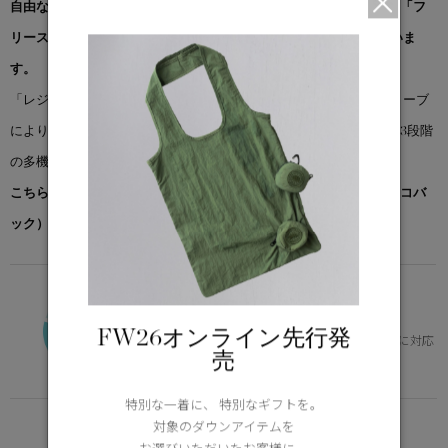
自由な動きをサポートするユニセックススタイル。ベストセラーの「フ
リースタイル ベスト」に着想を得て、快適さと機能性を両立していま
す。
「レジャー ジャケット」は、ドロップショルダーと立体裁断のスリーブ
により、動きやすさとレイヤリングの自由度を確保。ベスト同様、3段階
の多機能ポケットを備え、外出先でも実用的な収納が可能です。
こちらの商品には先着でノベルティー（オリジナルポケッタブルエコバ
ック）をプレゼント。※なくなり次第終了となります。
VERSATILE
0°C / -15°C
FW26オンライン先行発
体の芯を冷やさず、快適。幅広いニーズに対応
売
Learn more about TEI
特別な一着に、 特別なギフトを。
FUNCTION
対象のダウンアイテムを