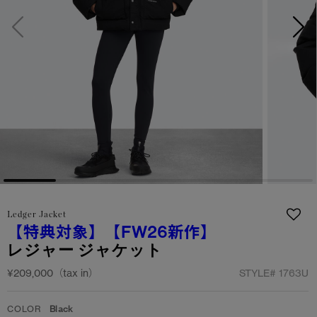
サマー 26 コレクションLOOK
サマー 26 コレクションLOOK
詳しく見る
日本限定モデル
日本限定モデル
スノーグース
スノーグース
下取り申請
メイドインジャパンTシャツ
メイドインジャパンTシャツ
アウターウェア
アウターウェア
アパレル
アパレル
アクセサリー
アクセサリー
Ledger Jacket
【特典対象】
【FW26新作】
フットウェア
フットウェア
レジャー ジャケット
コレクション
コレクション
¥209,000（tax in）
STYLE#
1763U
COLOR
Black