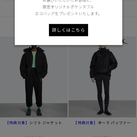
お選びいただいたお客様に、
限定オリジナルポケッタブル
DETAIL
エコバッグをプレゼントいたします。
あなたへのおすすめ
詳しくはこちら
【特典対象】
【特典対象】
シフト ジャケット
オーラ パッファー