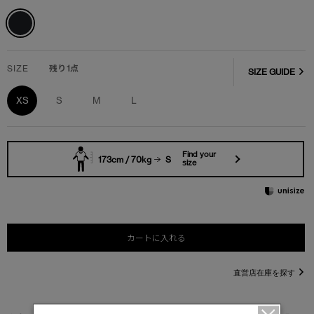
SIZE
残り1点
SIZE GUIDE
XS
S
M
L
Find your
173cm / 70kg
S
size
カートに入れる
直営店在庫を探す