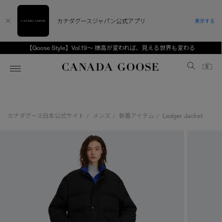
カナダグースジャパン公式アプリ
表示する
【Goose Style】Vol.19～ 標高が変われば、見える世界も変わる
Canada Goose
0
ホーム
ホーム
ホーム
ホーム
ホーム
カナダグース日本公式サイト
メンズ
新着アイテム
Ledger Jacket
/
/
/
スノーグース
ウィメンズ TOP
メンズ TOP
キッズ TOP
ディスカバー
新着アイテム
新着アイテム
ベビー（0‐24ヵ月)
アンバサダー
ベストセラー
ベストセラー
キッズ（2‐7歳)
CANADA GOOSE Generationsは、アウター
スプリングコレクション
FW26コレクション
FW26コレクション
ユース（6＋歳)
ウェアの下取り・再販を通じて、長く愛される製
品の価値を受け継いでいきます。
サマー 26 コレクション
サマー 26 コレクション
コレクション
アーカイブの希少なピースもご覧いただけます。