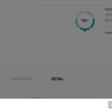
FUN
-10°
寒冷
とシ
Lear
FUNCTION
DETAIL
調節可能なダウン入りのシュノーケルフード。
2WAYジッパーを調節することで、可動域と通気性を確