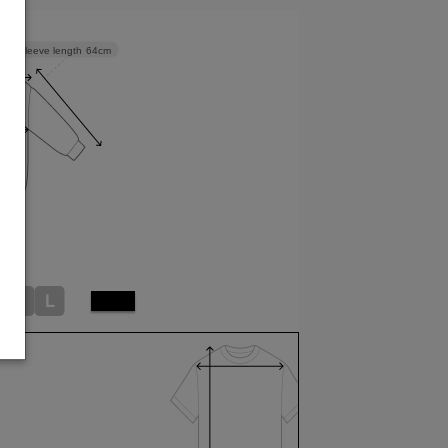
Sleeve length
64cm
M
L