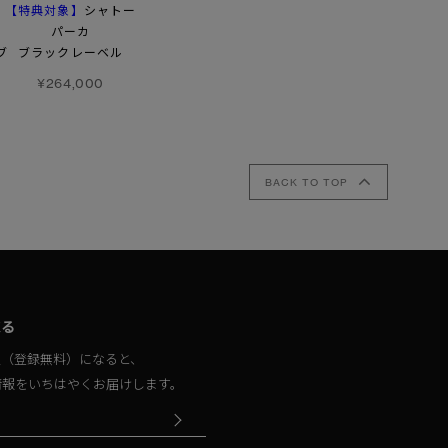
【特典対象】
【特典対象】
シャトー
ベイビュー パーカ
パーカ
ウィンダム パーカ
¥198,000
ブ
ブラックレーベル
¥242,000
¥264,000
BACK TO TOP
取る
員（登録無料）になると、
情報をいちはやくお届けします。