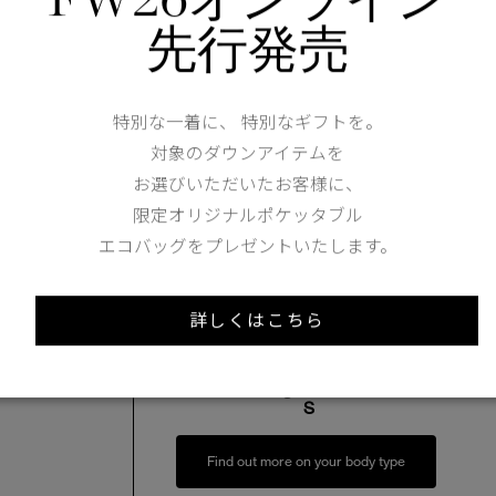
先行発売
Shoulder width
50cm
Width
59.5cm
特別な一着に、 特別なギフトを。
対象のダウンアイテムを
お選びいただいたお客様に、
限定オリジナルポケッタブル
エコバッグをプレゼントいたします。
Length
86.5cm
詳しくはこちら
XS
S
173cm 70kgRecommended
S
Find out more on your body type