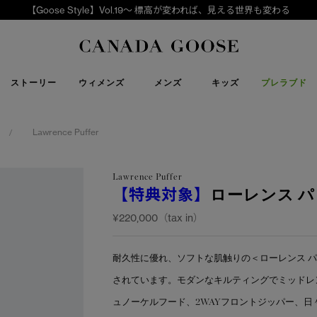
【Goose Style】Vol.19～ 標高が変われば、見える世界も変わる
下取り申請
Canada Goose
ストーリー
ウィメンズ
メンズ
キッズ
プレラブド
Lawrence Puffer
/
Lawrence Puffer
【特典対象】
ローレンス 
¥220,000（tax in）
耐久性に優れ、ソフトな肌触りの＜ローレンス 
されています。モダンなキルティングでミッドレ
ュノーケルフード、2WAYフロントジッパー、