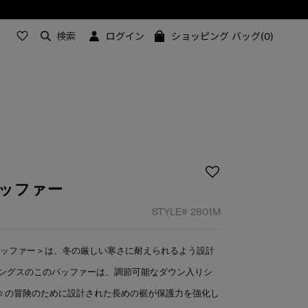
検索
ログイン
ショッピング バッグ(0)
パッファー
STYLE#
2801M
パッファー＞は、冬の厳しい寒さに耐えられるよう設計
ングスのこのパッファーは、調節可能なダウン入りシ
日々の冒険のために設計された長めの裾が保護力を強化し