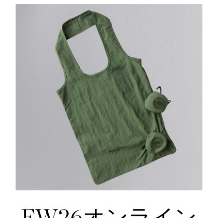
スエード調のトリコット素材のチンガードはソフトな肌
。リブニットの袖口で熱を閉じ込めます。
コーデュラR素材のパイピングが施された裾。
後ろ裾を長めに設計し、保護性を向上。
50 Fill Power
背面にはダブルストライプのリフレクターを施したグラ
ジャケットを肩から提げてハンズフリーで持ち運ぶこと
2つの外側ポケット：裏地にフリース素材を使用したポケ
3つの内側ポケット：メッシュドロップインポケットが2
つ。
仕様が変更する場合がございます。
FW26オンライン
ご覧いただくデバイスや環境によっては写真の色味が実