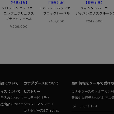
【特典対象】
【特典対象】
【特典対象】
クロフトン パッファー
エバレット パッファー
ウィンダム パーカ
エンデュラリュクス
ブラックレーベル
ジャパンエクスクルーシ
ブラックレーベル
¥187,000
¥242,000
¥209,000
製品について
カナダグースについて
最新情報をメールで受け
サイズについて
ヒストリー
カナダグースのメルマガ会
お手入れについて
サステナビリティ
新着や先行予約などお得な
偽造商品について
クラフトマンシップ
カナダグース&フィルム