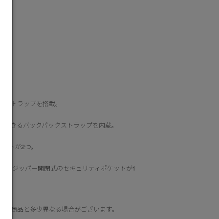
触り
ブストラップを搭載。
ができるバックパックストラップを内蔵。
ットが2つ。
つ。ジッパー開閉式のセキュリティポケットが1
際の商品と多少異なる場合がございます。