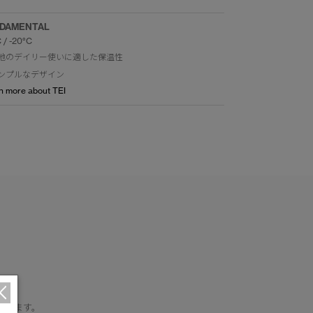
DAMENTAL
C / -20°C
地のデイリー使いに適した保温性
ンプルなデザイン
n more about TEI
保します。