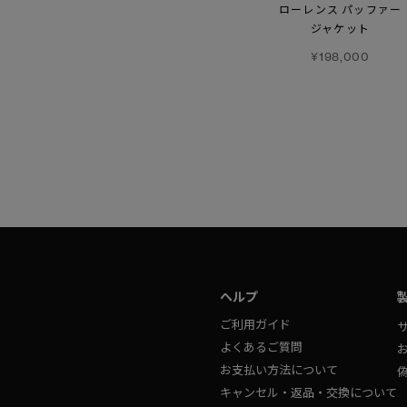
【特典対象】
【特典対象】
カーソン
シャトー
ローレンス パッファー
パーカ
パーカ
ジャケット
¥264,000
¥264,000
¥198,000
ヘルプ
ご利用ガイド
よくあるご質問
お支払い方法について
キャンセル・返品・交換について