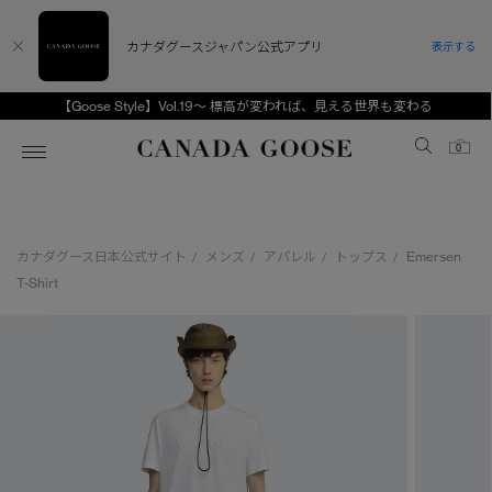
カナダグースジャパン公式アプリ
表示する
【Goose Style】Vol.19～ 標高が変われば、見える世界も変わる
Canada Goose
0
ホーム
ホーム
ホーム
ホーム
ホーム
カナダグース日本公式サイト
メンズ
アパレル
トップス
Emersen
/
/
/
/
スノーグース
ウィメンズ TOP
メンズ TOP
キッズ TOP
T-Shirt
ディスカバー
新着アイテム
新着アイテム
ベビー（0‐24ヵ月)
アンバサダー
ベストセラー
ベストセラー
キッズ（2‐7歳)
CANADA GOOSE Generationsは、アウター
スプリングコレクション
サマー 26 コレクション
サマー 26 コレクション
ユース（6＋歳)
ウェアの下取り・再販を通じて、長く愛される製
品の価値を受け継いでいきます。
サマー 26 コレクションLOOK
サマー 26 コレクションLOOK
コレクション
アーカイブの希少なピースもご覧いただけます。