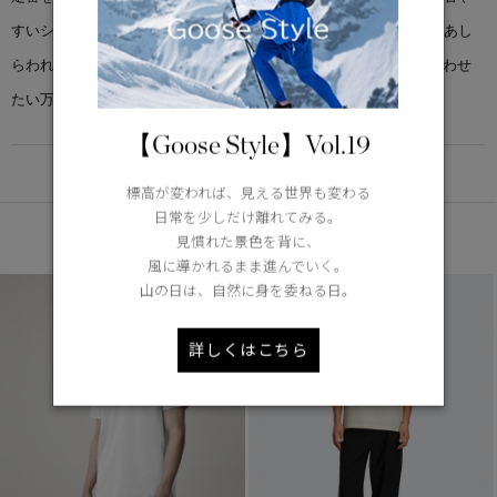
すいシルエット。シンプルなデザインにさりげなくブランドロゴがあし
らわれたこのTシャツは、お気に入りのカナダグース スタイルに合わせ
たい万能レイヤリング アイテムです。
【Goose Style】Vol.19
DETAIL
標高が変われば、見える世界も変わる
日常を少しだけ離れてみる。
あなたへのおすすめ
見慣れた景色を背に、
風に導かれるまま進んでいく。
山の日は、自然に身を委ねる日。
詳しくはこちら