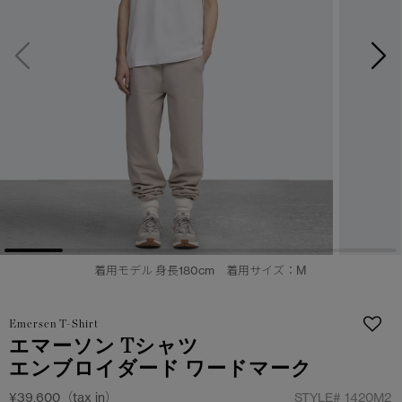
日本限定モデル
日本限定モデル
詳しく見る
スノーグース
スノーグース
メイドインジャパンTシャツ
メイドインジャパンTシャツ
下取り申請
アウターウェア
アウターウェア
アパレル
アパレル
アクセサリー
アクセサリー
フットウェア
フットウェア
着用モデル 身長180cm 着用サイズ：M
コレクション
コレクション
Emersen T-Shirt
エマーソン Tシャツ
エンブロイダード ワードマーク
¥39,600（tax in）
STYLE#
1420M2