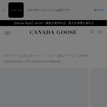
カナダグースジャパン公式アプリ
表示する
【Goose Style】Vol.19～ 標高が変われば、見える世界も変わる
Canada Goose
0
ホーム
ホーム
ホーム
ホーム
ホーム
カナダグース日本公式サイト
メンズ
新着アイテム
COPAN
/
/
/
スノーグース
ウィメンズ TOP
メンズ TOP
キッズ TOP
SUNGLASSES - POLARIZED LOW BRIDGE
ディスカバー
新着アイテム
新着アイテム
ベビー（0‐24ヵ月)
アンバサダー
ベストセラー
ベストセラー
キッズ（2‐7歳)
CANADA GOOSE Generationsは、アウター
スプリングコレクション
FW26コレクション
FW26コレクション
ユース（6＋歳)
ウェアの下取り・再販を通じて、長く愛される製
品の価値を受け継いでいきます。
サマー 26 コレクション
サマー 26 コレクション
コレクション
アーカイブの希少なピースもご覧いただけます。