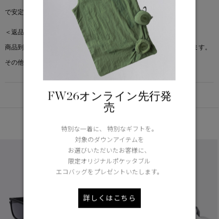
で安定したフィット感を実現するインサートを配置しています。
＜返品交換について＞
商品到着後7日以内で、未使用・新品の場合に限り返品交換を承ります。
その他返品交換ポリシーについては
こちら
FW26オンライン先行発
DETAIL
売
あなたへのおすすめ
特別な一着に、 特別なギフトを。
対象のダウンアイテムを
お選びいただいたお客様に、
限定オリジナルポケッタブル
エコバッグをプレゼントいたします。
詳しくはこちら