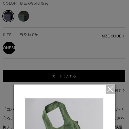
COLOR
Black/Solid Grey
SIZE
残りわずか
SIZE GUIDE
ONESIZE
カートに入れる
直営店在庫を探す
「コパン サングラス」は、顔にフィットするフレームに、目をしっかり
守るUVカットレンズを採用。ポラライズド（偏光）レンズでまぶしさを
抑え、視界の鮮明さとコントラストを向上させます。テンプルには快適