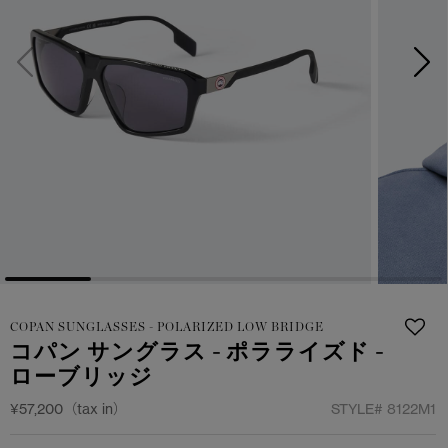
サマー 26 コレクションLOOK
サマー 26 コレクションLOOK
詳しく見る
日本限定モデル
日本限定モデル
スノーグース
スノーグース
下取り申請
メイドインジャパンTシャツ
メイドインジャパンTシャツ
アウターウェア
アウターウェア
アパレル
アパレル
アクセサリー
アクセサリー
COPAN SUNGLASSES - POLARIZED LOW BRIDGE
フットウェア
フットウェア
コパン サングラス - ポラライズド -
ローブリッジ
コレクション
コレクション
¥57,200（tax in）
STYLE#
8122M1