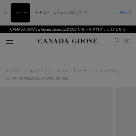
カナダグースジャパン公式アプリ
表示する
CANADA GOOSE Generations 公式認定リセールプログラム はこちら
Canada Goose
0
ホーム
ホーム
ホーム
ホーム
ホーム
カナダグース日本公式サイト
メンズ
アクセサリー
サングラス
/
/
/
/
スノーグース
ウィメンズ TOP
メンズ TOP
キッズ TOP
COPAN SUNGLASSES - LOW BRIDGE
ディスカバー
新着アイテム
新着アイテム
ベビー（0‐24ヵ月)
アンバサダー
ベストセラー
ベストセラー
キッズ（2‐7歳)
CANADA GOOSE Generationsは、アウター
スプリングコレクション
サマー 26 コレクション
サマー 26 コレクション
ユース（6＋歳)
ウェアの下取り・再販を通じて、長く愛される製
品の価値を受け継いでいきます。
サマー 26 コレクションLOOK
サマー 26 コレクションLOOK
コレクション
アーカイブの希少なピースもご覧いただけます。