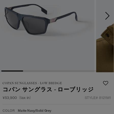
日本限定モデル
日本限定モデル
詳しく見る
スノーグース
スノーグース
メイドインジャパンTシャツ
メイドインジャパンTシャツ
下取り申請
アウターウェア
アウターウェア
アパレル
アパレル
アクセサリー
アクセサリー
フットウェア
フットウェア
COPAN SUNGLASSES - LOW BRIDGE
コレクション
コレクション
コパン サングラス - ローブリッジ
¥53,900（tax in）
STYLE#
8121M1
COLOR
Matte Navy/Solid Grey