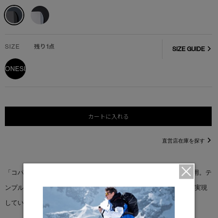
SIZE
残り1点
SIZE GUIDE
ONESIZE
カートに入れる
直営店在庫を探す
「コパン サングラス」は、目をしっかり守るUVカットレンズを採用。テ
ンプル内側に柔らかいラバーを使用し、安定した快適なかけ心地を実現
しています。