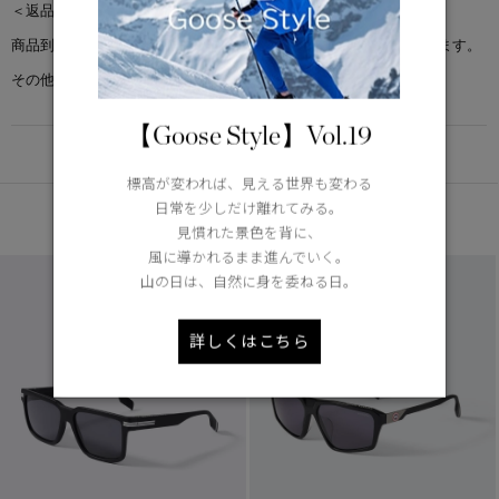
＜返品交換について＞
商品到着後7日以内で、未使用・新品の場合に限り返品交換を承ります。
その他返品交換ポリシーについては
こちら
【Goose Style】Vol.19
DETAIL
標高が変われば、見える世界も変わる
日常を少しだけ離れてみる。
あなたへのおすすめ
見慣れた景色を背に、
風に導かれるまま進んでいく。
山の日は、自然に身を委ねる日。
詳しくはこちら