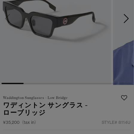
日本限定モデル
日本限定モデル
詳しく見る
スノーグース
スノーグース
メイドインジャパンTシャツ
メイドインジャパンTシャツ
下取り申請
アウターウェア
アウターウェア
アパレル
アパレル
アクセサリー
アクセサリー
フットウェア
フットウェア
Waddington Sunglasses - Low Bridge
コレクション
コレクション
ワディントン サングラス -
ローブリッジ
¥35,200（tax in）
STYLE#
8114U