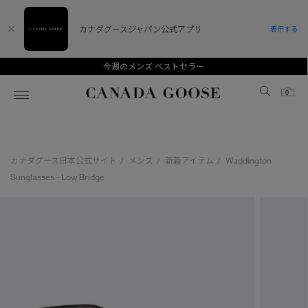
カナダグースジャパン公式アプリ
表示する
今週のメンズ ベストセラー
Canada Goose
0
ホーム
ホーム
ホーム
ホーム
ホーム
カナダグース日本公式サイト
メンズ
新着アイテム
Waddington
/
/
/
スノーグース
ウィメンズ TOP
メンズ TOP
キッズ TOP
Sunglasses - Low Bridge
ディスカバー
新着アイテム
新着アイテム
ベビー（0‐24ヵ月)
アンバサダー
ベストセラー
ベストセラー
キッズ（2‐7歳)
CANADA GOOSE Generationsは、アウター
スプリングコレクション
サマー 26 コレクション
サマー 26 コレクション
ユース（6＋歳)
ウェアの下取り・再販を通じて、長く愛される製
品の価値を受け継いでいきます。
サマー 26 コレクションLOOK
サマー 26 コレクションLOOK
コレクション
アーカイブの希少なピースもご覧いただけます。