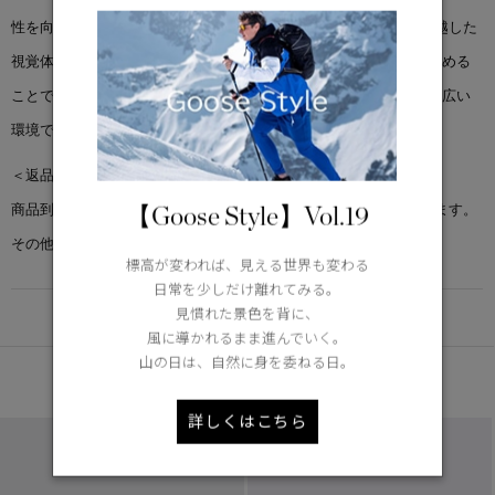
性を向上させています。このUVプロテクションアイウェアは、卓越した
視覚体験を実現するためにシデリスレンズを搭載し、色解像度を高める
ことで色合いをより鮮やかに再現。屋外活動から日常使用まで、幅広い
環境で優れた視覚パフォーマンスを提供します。
＜返品交換について＞
【Goose Style】Vol.19
商品到着後7日以内で、未使用・新品の場合に限り返品交換を承ります。
その他返品交換ポリシーについては
こちら
標高が変われば、見える世界も変わる
日常を少しだけ離れてみる。
見慣れた景色を背に、
DETAIL
風に導かれるまま進んでいく。
山の日は、自然に身を委ねる日。
あなたへのおすすめ
詳しくはこちら