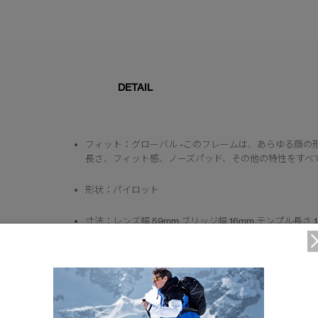
DETAIL
フィット：グローバル -このフレームは、あらゆる顔の
長さ、フィット感、ノーズパッド、その他の特性をすべ
形状：パイロット
寸法：レンズ幅 59mm ブリッジ幅 16mm テンプル長さ 1
フレームの素材：チタンは最も軽量で耐久性に優れ、眼
あり、衝撃に強く、生体適合性も兼ね備えています
レンズの素材： 有機樹脂（ポリマーとも呼ばれる）は
とされています。ガラスより50％ほど軽く、光学的品