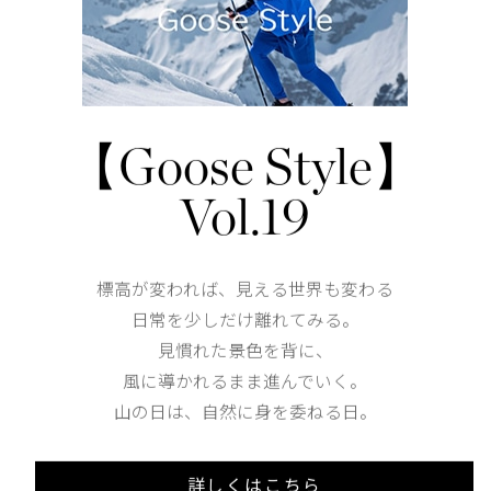
す。また、高い耐衝撃性により耐久性に優れ、度付きレ
度付きレンズ対応
調整可能なノーズパッド
【Goose Style】
ロゴが刻印されたフラットなテンプル
Vol.19
仕様が変更する場合がございます。
保証について：
カナダグースのアイウェアには、最高水準の職人技を保
標高が変われば、見える世界も変わる
製造上の欠陥に対して適用され、オリジナルで改造され
レンズの傷、摩耗や誤用には適用されません。
日常を少しだけ離れてみる。
保証の対象：
見慣れた景色を背に、
職人技や素材における欠陥。
風に導かれるまま進んでいく。
保証対象外：
衝撃や過度の力による破損などの事故による損傷。レン
山の日は、自然に身を委ねる日。
耗。
不適切なクリーニングや過度の熱や湿気による損傷。
洗浄・お手入れ方法：
詳しくはこちら
・レンズに傷をつけないよう、マイクロファイバークロ