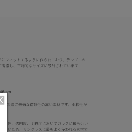
形にフィットするように作られており、テンプルの
て考慮し、平均的なサイズに設計されています
45mm
鏡の製造に最適な信頼性の高い素材です。柔軟性が
、透過性、透明度、明瞭度においてガラスに最も近い
質も高いため、サングラスに最もよく使われる素材で