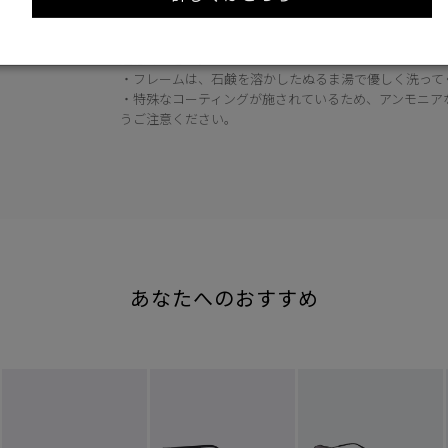
い。
・レンズ専用のクリーナーで拭き、跡が残らないように
遠慮ください。
・フレームは、石鹸を溶かしたぬるま湯で優しく洗って
・特殊なコーティングが施されているため、アンモニア
うご注意ください。
あなたへのおすすめ