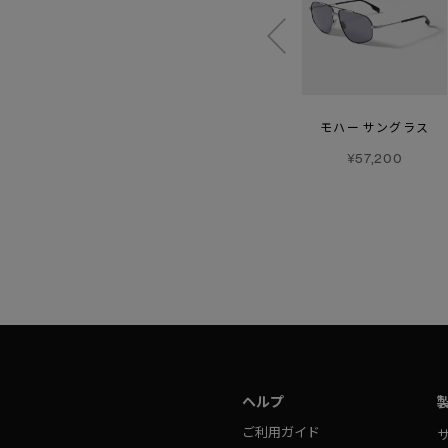
【SS26新作】
カスロ パンツ
ヴォルト
モハー サングラス
レギンス
¥70,400
¥57,200
¥50,600
ヘルプ
ご利用ガイド