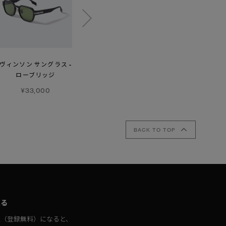
ヴィンソン サングラス -
アーダー ビーニー
ウィメンズ ネクシス
ローブリッジ
プルオーバー
¥42,900
¥33,000
¥96,800
BACK TO TOP
取る
員（登録無料）になると、