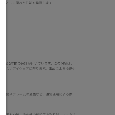
ンズとして優れた性能を発揮します
証する2年間の保証が付いています。この保証は、
ていないアイウェアに限ります。事故による損傷や
ズの傷やフレームの変色など、通常使用による摩
スで汚れや埃、その他の微粒子を取り除いてくださ