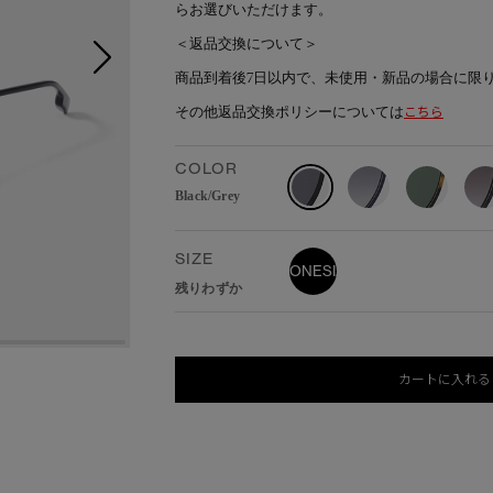
らお選びいただけます。
＜返品交換について＞
商品到着後7日以内で、未使用・新品の場合に限
その他返品交換ポリシーについては
こちら
COLOR
Black/Grey
SIZE
ONESIZE
残りわずか
カートに入れる