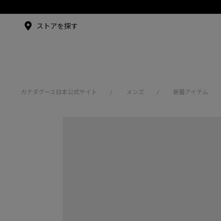
メイドインジャパンTシャツ
アンバサダー
ストアを探す
シュー・グァンハン
カナダグース日本公式サイト
メンズ
新着アイテム
/
/