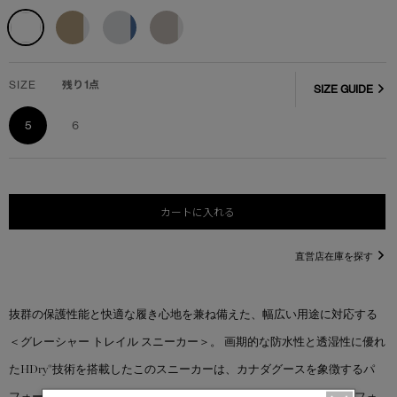
SIZE
残り1点
SIZE GUIDE
5
6
カートに入れる
直営店在庫を探す
抜群の保護性能と快適な履き心地を兼ね備えた、幅広い用途に対応する
＜グレーシャー トレイル スニーカー＞。 画期的な防水性と透湿性に優れ
たHDry®技術を搭載したこのスニーカーは、カナダグースを象徴するパ
フォーマンスと機能性を徹底的に追求し、作られました。優れたパフォ