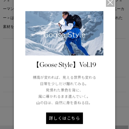
ーマンスと幅広い履きこなしが可能な＜グレーシャー トレイル スニーカ
ー＞は、雨や雪、そして太陽の下でも快適に過ごせるよう、厳選された
素材を使用し、スタイリッシュにデザインされています。
LIGHTWEIGHT
5°C / -5°C
アクティブな活動に適した軽さ
【Goose Style】Vol.19
Learn more about TEI
標高が変われば、見える世界も変わる
日常を少しだけ離れてみる。
FUNCTION
見慣れた景色を背に、
風に導かれるまま進んでいく。
DETAIL
山の日は、自然に身を委ねる日。
あなたへのおすすめ
詳しくはこちら