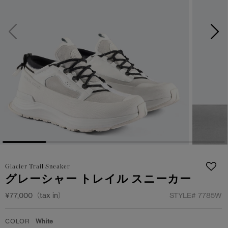
サマー 26 コレクションLOOK
サマー 26 コレクションLOOK
詳しく見る
日本限定モデル
日本限定モデル
スノーグース
スノーグース
下取り申請
メイドインジャパンTシャツ
メイドインジャパンTシャツ
アウターウェア
アウターウェア
アパレル
アパレル
アクセサリー
アクセサリー
Glacier Trail Sneaker
フットウェア
フットウェア
グレーシャー トレイル スニーカー
コレクション
コレクション
¥77,000（tax in）
STYLE#
7785W
COLOR
White