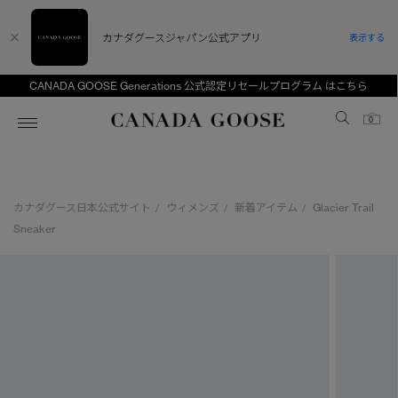
カナダグースジャパン公式アプリ
表示する
CANADA GOOSE Generations 公式認定リセールプログラム はこちら
Canada Goose
0
ホーム
ホーム
ホーム
ホーム
ホーム
カナダグース日本公式サイト
ウィメンズ
新着アイテム
Glacier Trail
/
/
/
スノーグース
ウィメンズ TOP
メンズ TOP
キッズ TOP
Sneaker
ディスカバー
新着アイテム
新着アイテム
ベビー（0‐24ヵ月)
アンバサダー
ベストセラー
ベストセラー
キッズ（2‐7歳)
CANADA GOOSE Generationsは、アウター
スプリングコレクション
FW26コレクション
FW26コレクション
ユース（6＋歳)
ウェアの下取り・再販を通じて、長く愛される製
品の価値を受け継いでいきます。
サマー 26 コレクション
サマー 26 コレクション
コレクション
アーカイブの希少なピースもご覧いただけます。