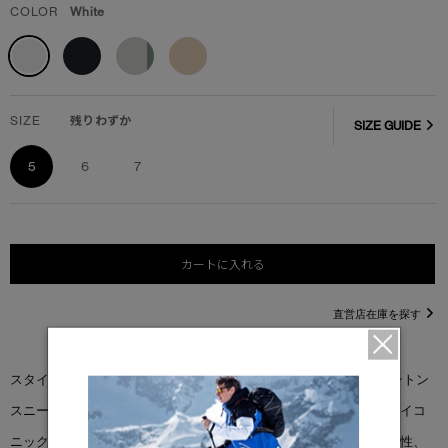
COLOR
White
SIZE
残りわずか
SIZE GUIDE
5
6
7
カートに入れる
直営店在庫を探す
スタイルを妥協することなく快適さを求めたいときに。 「オッシントン
スニーカー」は、時代を超越した都会的で洗練された一足です。アイコ
ニックなカップソールのデザインをさらに進化させ、快適性、安定性、