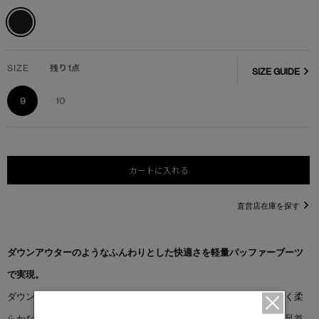
SIZE
残り1点
SIZE GUIDE
9
10
カートに入れる
直営店在庫を探す
ダウンアウターのようなふんわりとした快適さを軽量パッファーブーツ
で実現。
ダウンパッファーやパーカの保温性とクッション性を再現し、暖かく柔
らかな履き心地を提供。つま先周りの補強で形状と構造を保持し、足首