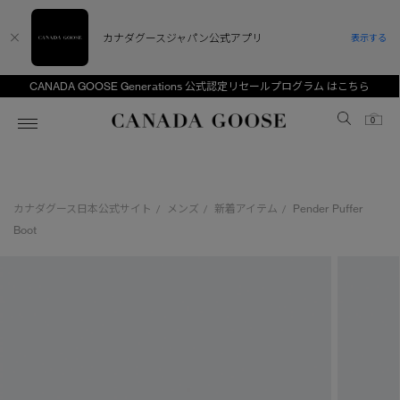
カナダグースジャパン公式アプリ
表示する
CANADA GOOSE Generations 公式認定リセールプログラム はこちら
Canada Goose
0
ホーム
ホーム
ホーム
ホーム
ホーム
カナダグース日本公式サイト
メンズ
新着アイテム
Pender Puffer
/
/
/
スノーグース
ウィメンズ TOP
メンズ TOP
キッズ TOP
Boot
ディスカバー
新着アイテム
新着アイテム
ベビー（0‐24ヵ月)
アンバサダー
ベストセラー
ベストセラー
キッズ（2‐7歳)
CANADA GOOSE Generationsは、アウター
スプリングコレクション
FW26コレクション
FW26コレクション
ユース（6＋歳)
ウェアの下取り・再販を通じて、長く愛される製
品の価値を受け継いでいきます。
サマー 26 コレクション
サマー 26 コレクション
コレクション
アーカイブの希少なピースもご覧いただけます。