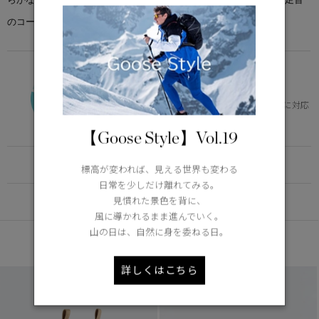
のコードロックで熱を閉じ込めます。
VERSATILE
0°C / -15°C
体の芯を冷やさず、快適。幅広いニーズに対応
Learn more about TEI
【Goose Style】Vol.19
FUNCTION
標高が変われば、見える世界も変わる
日常を少しだけ離れてみる。
見慣れた景色を背に、
DETAIL
風に導かれるまま進んでいく。
山の日は、自然に身を委ねる日。
あなたへのおすすめ
詳しくはこちら