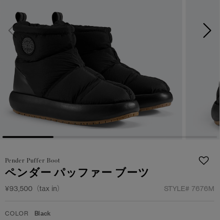
サマー 26 コレクションLOOK
サマー 26 コレクションLOOK
詳しく見る
日本限定モデル
日本限定モデル
スノーグース
スノーグース
下取り申請
メイドインジャパンTシャツ
メイドインジャパンTシャツ
アウターウェア
アウターウェア
アパレル
アパレル
アクセサリー
アクセサリー
Pender Puffer Boot
フットウェア
フットウェア
ペンダー パッファー ブーツ
コレクション
コレクション
¥93,500（tax in）
STYLE#
7676M
COLOR
Black