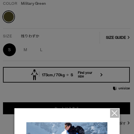
COLOR
Military Green
SIZE
残りわずか
SIZE GUIDE
S
M
L
Find your
173cm / 70kg
S
size
カートに入れる
直営店在庫を探す