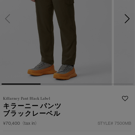
サマー 26 コレクションLOOK
サマー 26 コレクションLOOK
詳しく見る
日本限定モデル
日本限定モデル
スノーグース
スノーグース
下取り申請
メイドインジャパンTシャツ
メイドインジャパンTシャツ
アウターウェア
アウターウェア
アパレル
アパレル
アクセサリー
アクセサリー
Killarney Pant Black Label
フットウェア
フットウェア
キラーニー パンツ
ブラックレーベル
コレクション
コレクション
¥70,400（tax in）
STYLE#
7500MB