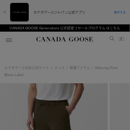
カナダグースジャパン公式アプリ
表示する
CANADA GOOSE Generations 公式認定リセールプログラム はこちら
Canada Goose
0
ホーム
ホーム
ホーム
ホーム
ホーム
カナダグース日本公式サイト
メンズ
新着アイテム
Killarney Pant
/
/
/
スノーグース
ウィメンズ TOP
メンズ TOP
キッズ TOP
Black Label
ディスカバー
新着アイテム
新着アイテム
ベビー（0‐24ヵ月)
アンバサダー
ベストセラー
ベストセラー
キッズ（2‐7歳)
CANADA GOOSE Generationsは、アウター
スプリングコレクション
FW26コレクション
FW26コレクション
ユース（6＋歳)
ウェアの下取り・再販を通じて、長く愛される製
品の価値を受け継いでいきます。
サマー 26 コレクション
サマー 26 コレクション
コレクション
アーカイブの希少なピースもご覧いただけます。