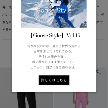
外出先でも優れた防風性を発揮する完全パッカブル仕様の＜キラーニー
パンツ＞は、伸縮性のあるウエストと外側には3つのポケットを設け、便
利な収納力を備えています。背面のファスナー付きのポケットに収納で
きるため、どこへでも持ち運びが可能です。
【Goose Style】Vol.19
DETAIL
標高が変われば、見える世界も変わる
日常を少しだけ離れてみる。
見慣れた景色を背に、
あなたへのおすすめ
風に導かれるまま進んでいく。
山の日は、自然に身を委ねる日。
詳しくはこちら