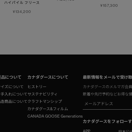
ハイパイル フリース
¥157,300
¥134,200
製品について
カナダグースについて
最新情報をメールで受け
サイズについて
ヒストリー
カナダグースのメルマガ会
お手入れについて
サステナビリティ
新着や先行予約などお得な
偽造商品について
クラフトマンシップ
カナダグース&フィルム
CANADA GOOSE Generations
カナダグースをフォローす
APP
日本公式