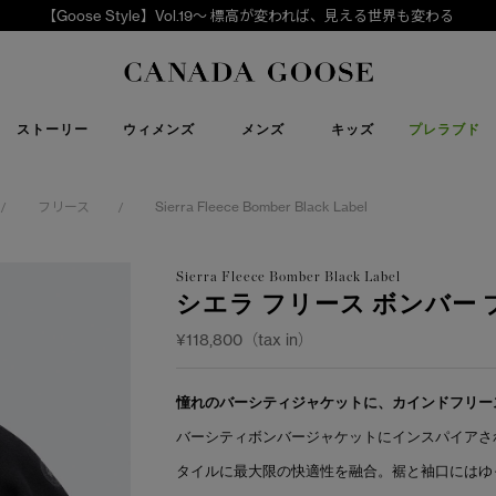
【Goose Style】Vol.19～ 標高が変われば、見える世界も変わる
下取り申請
Canada Goose
ストーリー
ウィメンズ
メンズ
キッズ
プレラブド
フリース
Sierra Fleece Bomber Black Label
/
/
Sierra Fleece Bomber Black Label
シエラ フリース ボンバー
¥118,800（tax in）
憧れのバーシティジャケットに、カインドフリー
バーシティボンバージャケットにインスパイアさ
タイルに最大限の快適性を融合。裾と袖口にはゆ