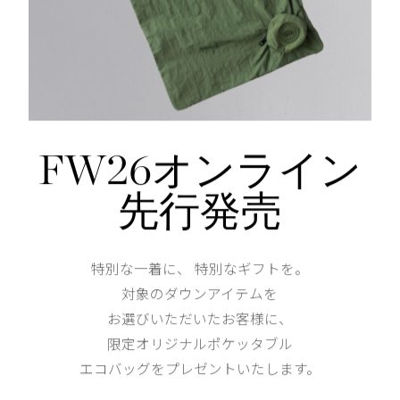
Width
53.5cm
FW26オンライン
Length
55cm
先行発売
XS
S
158cm 51kgRecommended
特別な一着に、 特別なギフトを。
S
対象のダウンアイテムを
Find out more on your body type
お選びいただいたお客様に、
限定オリジナルポケッタブル
エコバッグをプレゼントいたします。