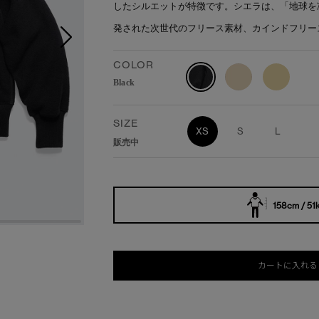
したシルエットが特徴です。シエラは、「地球を
発された次世代のフリース素材、カインドフリー
COLOR
Black
SIZE
XS
S
L
販売中
158cm / 51
カートに入れる