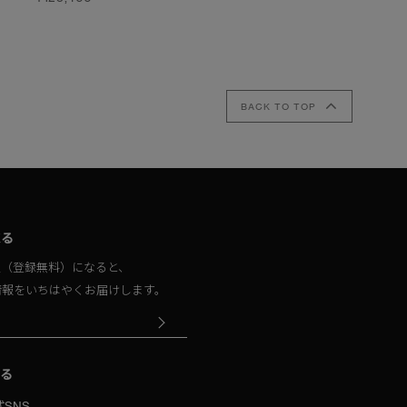
¥125,400
¥125,400
BACK TO TOP
取る
員（登録無料）になると、
情報をいちはやくお届けします。
る
SNS