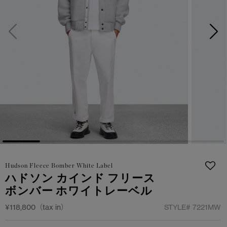
サマー 26 コレクションLOOK
サマー 26 コレクションLOOK
詳しく見る
日本限定モデル
日本限定モデル
スノーグース
スノーグース
下取り申請
メイドインジャパンTシャツ
メイドインジャパンTシャツ
アウターウェア
アウターウェア
アパレル
アパレル
アクセサリー
アクセサリー
Hudson Fleece Bomber White Label
フットウェア
フットウェア
ハドソン カインド フリース
ボンバー ホワイトレーベル
コレクション
コレクション
¥118,800（tax in）
STYLE#
7221MW