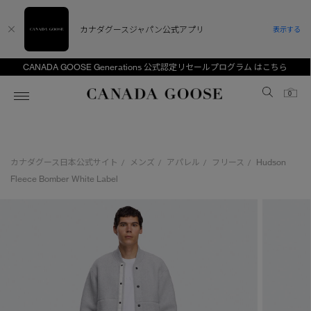
カナダグースジャパン公式アプリ
表示する
CANADA GOOSE Generations 公式認定リセールプログラム はこちら
Canada Goose
0
ホーム
ホーム
ホーム
ホーム
ホーム
カナダグース日本公式サイト
メンズ
アパレル
フリース
Hudson
/
/
/
/
スノーグース
ウィメンズ TOP
メンズ TOP
キッズ TOP
Fleece Bomber White Label
ディスカバー
新着アイテム
新着アイテム
ベビー（0‐24ヵ月)
アンバサダー
ベストセラー
ベストセラー
キッズ（2‐7歳)
CANADA GOOSE Generationsは、アウター
スプリングコレクション
FW26コレクション
FW26コレクション
ユース（6＋歳)
ウェアの下取り・再販を通じて、長く愛される製
品の価値を受け継いでいきます。
サマー 26 コレクション
サマー 26 コレクション
コレクション
アーカイブの希少なピースもご覧いただけます。