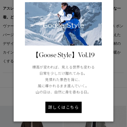
アスレジャーのエッセンスを取り入れた、通年活躍するクラシックな一
着。どんなスタイリングにも洗練を添えます。
ヴァーシティジャケットに着想を得た「ハドソン カインド フリース ボン
バージャケット」は、クラシックな佇まいと快適な着心地を兼ね備えた
デザイン。心地よいぬくもりと通気性を両立し、次世代フリース素材の
カインドフリースを採用しています。「地球を冷たく、住む人々を暖か
【Goose Style】Vol.19
くする」ために開発された素材です。
標高が変われば、見える世界も変わる
日常を少しだけ離れてみる。
DETAIL
見慣れた景色を背に、
風に導かれるまま進んでいく。
山の日は、自然に身を委ねる日。
あなたへのおすすめ
詳しくはこちら