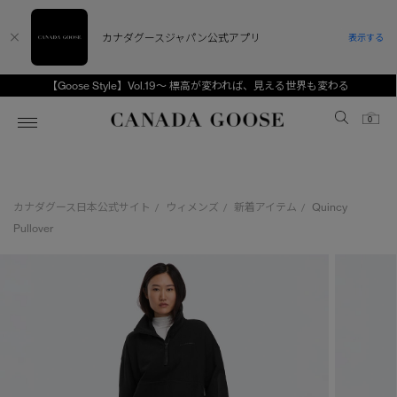
カナダグースジャパン公式アプリ
表示する
【Goose Style】Vol.19～ 標高が変われば、見える世界も変わる
Canada Goose
0
ホーム
ホーム
ホーム
ホーム
ホーム
カナダグース日本公式サイト
ウィメンズ
新着アイテム
Quincy
/
/
/
スノーグース
ウィメンズ TOP
メンズ TOP
キッズ TOP
Pullover
ディスカバー
新着アイテム
新着アイテム
ベビー（0‐24ヵ月)
アンバサダー
ベストセラー
ベストセラー
キッズ（2‐7歳)
CANADA GOOSE Generationsは、アウター
スプリングコレクション
FW26コレクション
FW26コレクション
ユース（6＋歳)
ウェアの下取り・再販を通じて、長く愛される製
品の価値を受け継いでいきます。
サマー 26 コレクション
サマー 26 コレクション
コレクション
アーカイブの希少なピースもご覧いただけます。