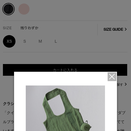
SIZE
残りわずか
SIZE GUIDE
XS
S
M
L
カートに入れる
直営店在庫を探す
クラシックなハーフジップに、調節可能なシルエットをプラス。
「クインシー プルオーバー」は、全体に柔らかな肌触りをもたらすダブ
ルブラッシュ加工を施したブラッシュドコットンテリー素材で仕立てて
います。肘、裾、襟には耐久性を高める織りコットンのアクセントが施