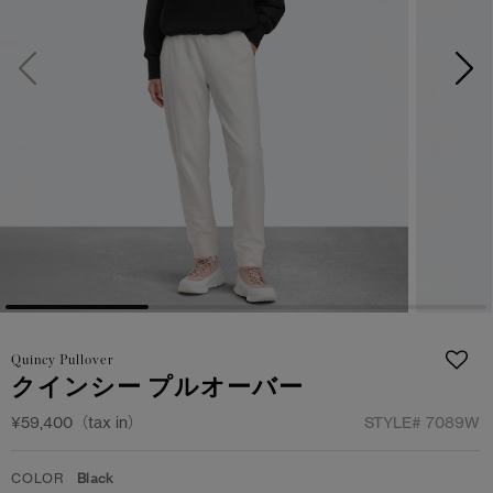
サマー 26 コレクションLOOK
サマー 26 コレクションLOOK
詳しく見る
日本限定モデル
日本限定モデル
スノーグース
スノーグース
下取り申請
メイドインジャパンTシャツ
メイドインジャパンTシャツ
アウターウェア
アウターウェア
アパレル
アパレル
アクセサリー
アクセサリー
Quincy Pullover
フットウェア
フットウェア
クインシー プルオーバー
コレクション
コレクション
¥59,400（tax in）
STYLE#
7089W
COLOR
Black