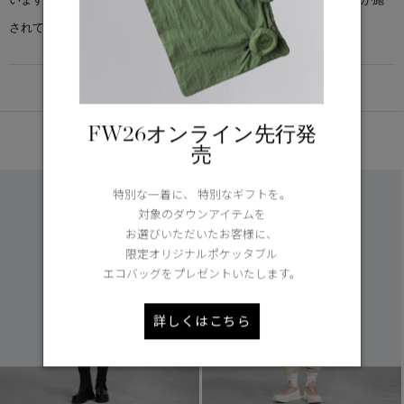
されています。
DETAIL
FW26オンライン先行発
あなたへのおすすめ
売
特別な一着に、 特別なギフトを。
対象のダウンアイテムを
お選びいただいたお客様に、
限定オリジナルポケッタブル
エコバッグをプレゼントいたします。
詳しくはこちら