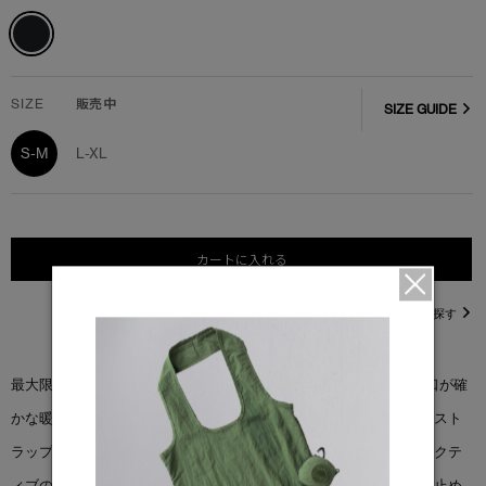
SIZE
販売中
SIZE GUIDE
S-M
L-XL
カートに入れる
直営店在庫を探す
最大限の保温性を発揮するアークティックテック®生地と長めの袖口が確
かな暖かさを実現するダウン入りの手袋です。手首には調節可能なスト
ラップとグリップテープが施されており熱を逃がしません。リフレクテ
ィブのストライプが暗い場所で視野を補助し、手のひら側には滑り止め