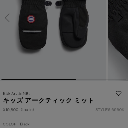
サマー 26 コレクションLOOK
サマー 26 コレクションLOOK
詳しく見る
日本限定モデル
日本限定モデル
スノーグース
スノーグース
下取り申請
メイドインジャパンTシャツ
メイドインジャパンTシャツ
アウターウェア
アウターウェア
アパレル
アパレル
アクセサリー
アクセサリー
Kids Arctic Mitt
フットウェア
フットウェア
キッズ アークティック ミット
コレクション
コレクション
¥19,800（tax in）
STYLE#
6960K
COLOR
Black