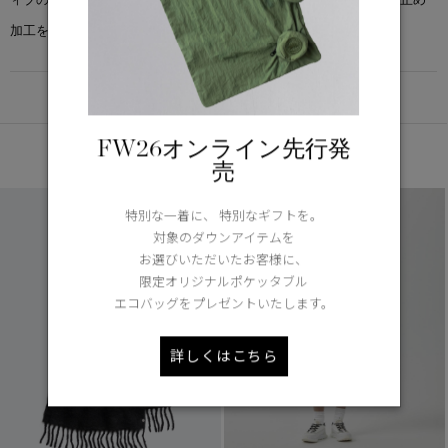
加工を施し多様性を強化しました。
DETAIL
FW26オンライン先行発
あなたへのおすすめ
売
特別な一着に、 特別なギフトを。
対象のダウンアイテムを
お選びいただいたお客様に、
限定オリジナルポケッタブル
エコバッグをプレゼントいたします。
詳しくはこちら