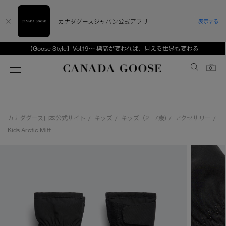
カナダグースジャパン公式アプリ
表示する
【Goose Style】Vol.19～ 標高が変われば、見える世界も変わる
Canada Goose
0
ホーム
ホーム
ホーム
ホーム
ホーム
カナダグース日本公式サイト
キッズ
キッズ（2‐7歳)
アクセサリー
/
/
/
/
スノーグース
ウィメンズ TOP
メンズ TOP
キッズ TOP
Kids Arctic Mitt
ディスカバー
新着アイテム
新着アイテム
ベビー（0‐24ヵ月)
アンバサダー
ベストセラー
ベストセラー
キッズ（2‐7歳)
CANADA GOOSE Generationsは、アウター
スプリングコレクション
FW26コレクション
FW26コレクション
ユース（6＋歳)
ウェアの下取り・再販を通じて、長く愛される製
品の価値を受け継いでいきます。
サマー 26 コレクション
サマー 26 コレクション
コレクション
アーカイブの希少なピースもご覧いただけます。