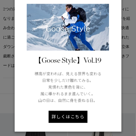
2つの素晴らしいコレクションが、1つの非常に汎用性の高いフーディに
なりました。新しいマスコーカ コレクションと伝統のハイブリッジを組
み合わせた ハイブリッジ ヒューロン フル ジップは、季節を問わず快適
に過ごせるようデザインされています。コア部分に戦略的に配置された
ダウンフィルが、必要な部分に暖かさをプラスします。裾と袖口は立体
裁断されたリブニットで熱を閉じ込め、調節可能なドローコード付きフ
【Goose Style】Vol.19
ードは風雨から顔を保護します。
標高が変われば、見える世界も変わる
日常を少しだけ離れてみる。
DETAIL
見慣れた景色を背に、
風に導かれるまま進んでいく。
山の日は、自然に身を委ねる日。
あなたへのおすすめ
詳しくはこちら