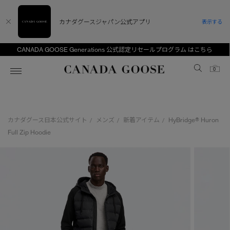
カナダグースジャパン公式アプリ
表示する
CANADA GOOSE Generations 公式認定リセールプログラム はこちら
Canada Goose
0
ホーム
ホーム
ホーム
ホーム
ホーム
カナダグース日本公式サイト
メンズ
新着アイテム
HyBridge® Huron
/
/
/
スノーグース
ウィメンズ TOP
メンズ TOP
キッズ TOP
Full Zip Hoodie
ディスカバー
新着アイテム
新着アイテム
ベビー（0‐24ヵ月)
アンバサダー
ベストセラー
ベストセラー
キッズ（2‐7歳)
CANADA GOOSE Generationsは、アウター
スプリングコレクション
FW26コレクション
FW26コレクション
ユース（6＋歳)
ウェアの下取り・再販を通じて、長く愛される製
品の価値を受け継いでいきます。
サマー 26 コレクション
サマー 26 コレクション
コレクション
アーカイブの希少なピースもご覧いただけます。