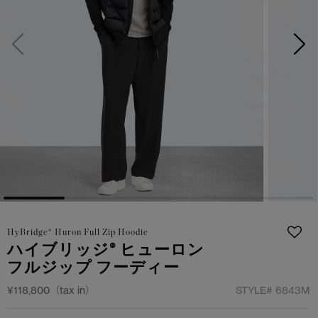
サマー 26 コレクションLOOK
サマー 26 コレクションLOOK
詳しく見る
日本限定モデル
日本限定モデル
スノーグース
スノーグース
下取り申請
メイドインジャパンTシャツ
メイドインジャパンTシャツ
アウターウェア
アウターウェア
アパレル
アパレル
アクセサリー
アクセサリー
HyBridge® Huron Full Zip Hoodie
フットウェア
フットウェア
ハイブリッジ® ヒューロン
フルジップ フーディー
コレクション
コレクション
¥118,800（tax in）
STYLE#
6843M