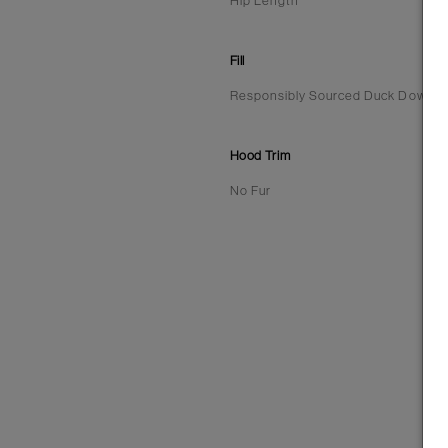
Hip Length
Fill
Responsibly Sourced Duck Down | 6
Hood Trim
No Fur