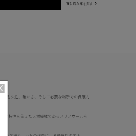
直営店在庫を探す
ルが耐久性、暖かさ、そして必要な場所での保護力
などの特性を備えた天然繊維であるメリノウールを
、より多様なニットの構造による通気性の向上。