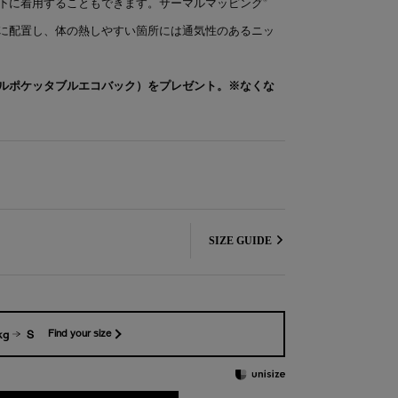
下に着用することもできます。サーマルマッピング®
に配置し、体の熱しやすい箇所には通気性のあるニッ
ルポケッタブルエコバック）をプレゼント。※なくな
SIZE GUIDE
kg
S
Find your size