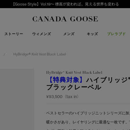
【Goose Style】Vol.19～ 標高が変われば、見える世界も変わる
下取り申請
Canada Goose
ストーリー
ウィメンズ
メンズ
キッズ
プレラブド
HyBridge® Knit Vest Black Label
/
HyBridge® Knit Vest Black Label
【特典対象】
ハイブリッジ®
ブラックレーベル
¥93,500（tax in）
ベストセラーのハイブリッジニットシリーズに加
暖かさがあり、レイヤリングに最適な一枚です。