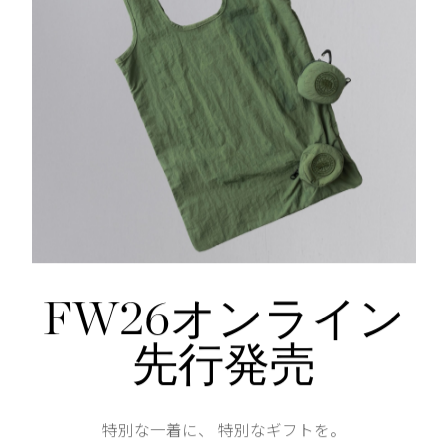
リブニットの襟、アームホール、裾は快適さと形状維持
2つの外ポケット：隠れたジッパー開閉式のハンドポケ
25 Fill Power
用することで快適に。
仕様が変更する場合がございます。
Shoulder width
42cm
Width
53.5cm
FW26オンライン
先行発売
Length
67cm
特別な一着に、 特別なギフトを。