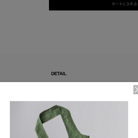
カートに入れる
DETAIL
フロントボディに戦略的に配置されたダウン入りのパネ
を強化。
こ体温調節、水分管理、臭気抑制、UVプロテクション
使用。
サーマルマッピング®：体の熱しやすいエリアにおいて