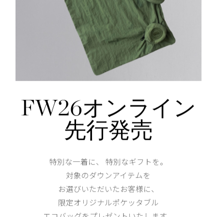
Shoulder width
38cm
Width
47.5cm
FW26オンライン
Length
53cm
先行発売
XS
S
158cm 51kgRecommended
特別な一着に、 特別なギフトを。
S
対象のダウンアイテムを
お選びいただいたお客様に、
Find out more on your body type
限定オリジナルポケッタブル
エコバッグをプレゼントいたします。