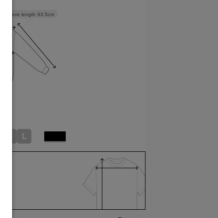
Sleeve length
63.5cm
M
L