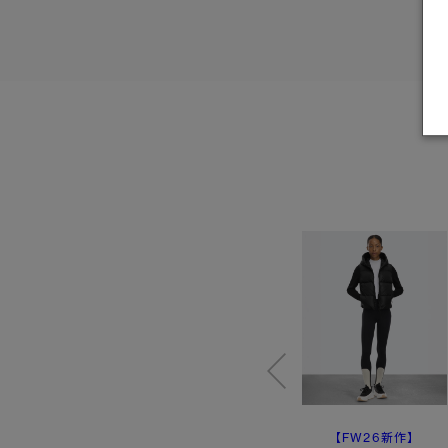
【特典対象】
【FW26新作】
ハイブリッジ® ニット
エルバ