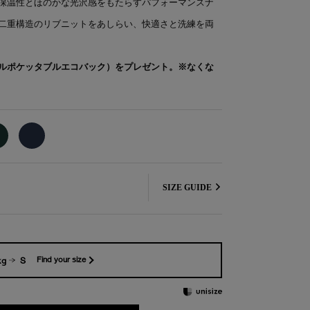
保温性とほのかな光沢感をもたらすパフォーマンスナ
二重構造のリブニットをあしらい、快適さと洗練を両
ルポケッタブルエコバック）をプレゼント。※なくな
SIZE GUIDE
kg
S
Find your size