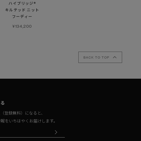
ハイブリッジ®
フーディー
キルテッド ニット
キルテッド ニット
フーディー
¥146,300
フーディー
ブラックレーベル
¥134,200
¥134,200
BACK TO TOP
取る
員（登録無料）になると、
情報をいちはやくお届けします。