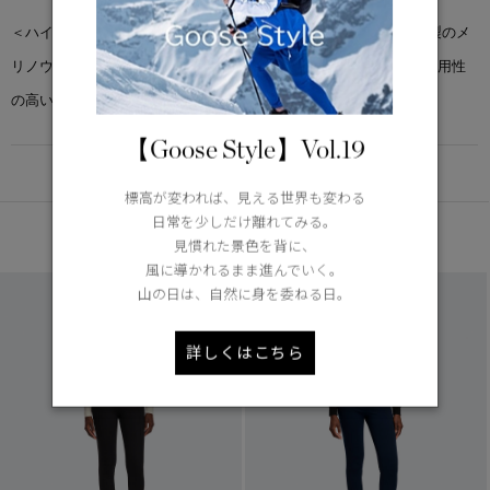
＜ハイブリッジ® ワイド キルト ニット ジャケット＞は、イタリア製のメ
リノウールとリサイクルナイロンポンジーを組み合わせ、軽量で汎用性
の高いスタイルを実現しています。
【Goose Style】Vol.19
DETAIL
標高が変われば、見える世界も変わる
日常を少しだけ離れてみる。
あなたへのおすすめ
見慣れた景色を背に、
風に導かれるまま進んでいく。
山の日は、自然に身を委ねる日。
詳しくはこちら