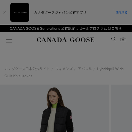
カナダグースジャパン公式アプリ
表示する
CANADA GOOSE Generations 公式認定リセールプログラム はこちら
Canada Goose
0
ホーム
ホーム
ホーム
ホーム
ホーム
カナダグース日本公式サイト
ウィメンズ
アパレル
Hybridge® Wide
/
/
/
スノーグース
ウィメンズ TOP
メンズ TOP
キッズ TOP
Quilt Knit Jacket
ディスカバー
新着アイテム
新着アイテム
ベビー（0‐24ヵ月)
アンバサダー
ベストセラー
ベストセラー
キッズ（2‐7歳)
CANADA GOOSE Generationsは、アウター
スプリングコレクション
FW26コレクション
FW26コレクション
ユース（6＋歳)
ウェアの下取り・再販を通じて、長く愛される製
品の価値を受け継いでいきます。
サマー 26 コレクション
サマー 26 コレクション
コレクション
アーカイブの希少なピースもご覧いただけます。