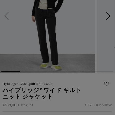
サマー 26 コレクションLOOK
サマー 26 コレクションLOOK
詳しく見る
日本限定モデル
日本限定モデル
スノーグース
スノーグース
下取り申請
メイドインジャパンTシャツ
メイドインジャパンTシャツ
アウターウェア
アウターウェア
アパレル
アパレル
アクセサリー
アクセサリー
Hybridge® Wide Quilt Knit Jacket
フットウェア
フットウェア
ハイブリッジ® ワイド キルト
ニット ジャケット
コレクション
コレクション
¥138,600（tax in）
STYLE#
6506W