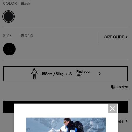
COLOR
Black
SIZE
残り1点
SIZE GUIDE
L
Find your
158cm / 51kg
S
size
カートに入れる
直営店在庫を探す