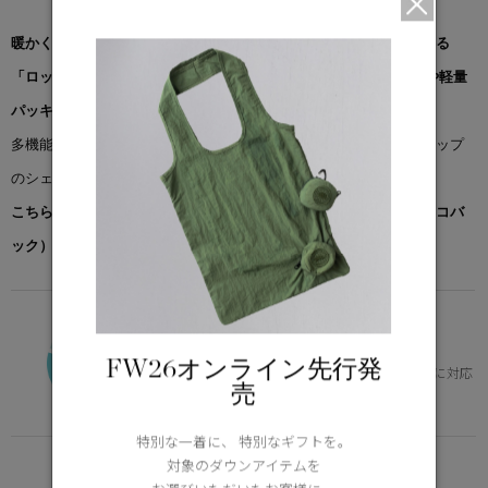
暖かく、防風性を備えながら、ほぼ圧縮してコンパクトに収納できる
「ロッジ フーディー」は、バックカントリーでのアクティビティや軽量
パッキングに最適な一着です。
多機能フード、バックテールデザイン、さらにナイロンリップストップ
のシェルが加わり、体温を逃さずしっかり保護します。
こちらの商品には先着でノベルティー（オリジナルポケッタブルエコバ
ック）をプレゼント。※なくなり次第終了となります。
VERSATILE
0°C / -15°C
FW26オンライン先行発
体の芯を冷やさず、快適。幅広いニーズに対応
売
Learn more about TEI
特別な一着に、 特別なギフトを。
FUNCTION
対象のダウンアイテムを