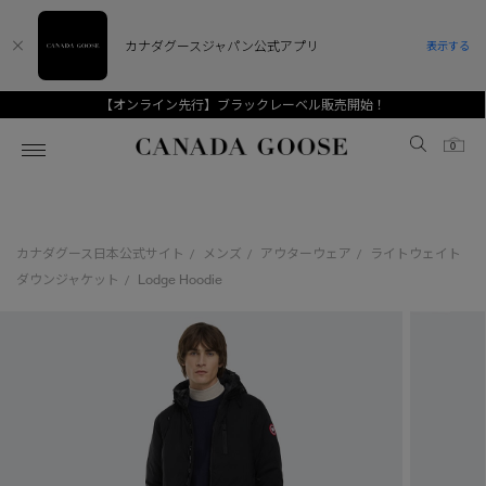
カナダグースジャパン公式アプリ
表示する
【オンライン先行】ブラックレーベル販売開始！
Canada Goose
0
ホーム
ホーム
ホーム
ホーム
ホーム
カナダグース日本公式サイト
メンズ
アウターウェア
ライトウェイト
/
/
/
スノーグース
ウィメンズ TOP
メンズ TOP
キッズ TOP
ダウンジャケット
Lodge Hoodie
/
ディスカバー
新着アイテム
新着アイテム
ベビー（0‐24ヵ月)
アンバサダー
ベストセラー
ベストセラー
キッズ（2‐7歳)
CANADA GOOSE Generationsは、アウター
スプリングコレクション
FW26コレクション
FW26コレクション
ユース（6＋歳)
ウェアの下取り・再販を通じて、長く愛される製
品の価値を受け継いでいきます。
サマー 26 コレクション
サマー 26 コレクション
コレクション
アーカイブの希少なピースもご覧いただけます。