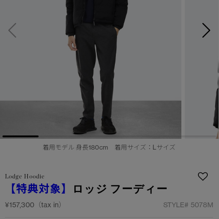
サマー 26 コレクションLOOK
サマー 26 コレクションLOOK
詳しく見る
日本限定モデル
日本限定モデル
スノーグース
スノーグース
下取り申請
メイドインジャパンTシャツ
メイドインジャパンTシャツ
アウターウェア
アウターウェア
アパレル
アパレル
アクセサリー
アクセサリー
着用モデル 身長180cm 着用サイズ：Lサイズ
フットウェア
フットウェア
Lodge Hoodie
コレクション
コレクション
【特典対象】
ロッジ フーディー
¥157,300（tax in）
STYLE#
5078M