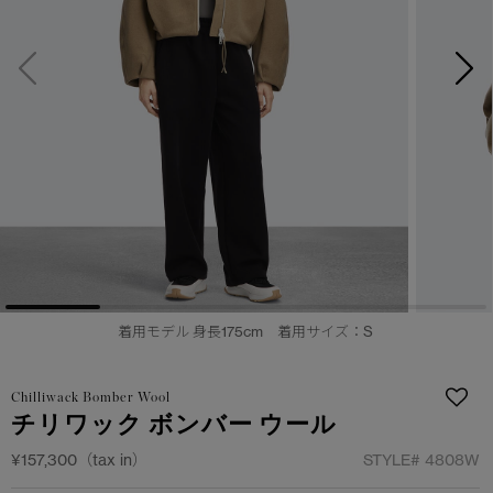
サマー 26 コレクションLOOK
サマー 26 コレクションLOOK
詳しく見る
日本限定モデル
日本限定モデル
スノーグース
スノーグース
下取り申請
メイドインジャパンTシャツ
メイドインジャパンTシャツ
アウターウェア
アウターウェア
アパレル
アパレル
アクセサリー
アクセサリー
着用モデル 身長175cm 着用サイズ：S
フットウェア
フットウェア
Chilliwack Bomber Wool
コレクション
コレクション
チリワック ボンバー ウール
¥157,300（tax in）
STYLE#
4808W