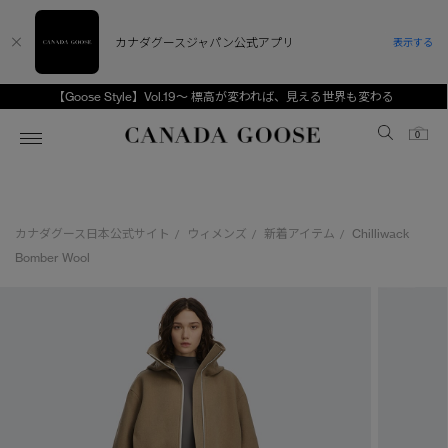
カナダグースジャパン公式アプリ
表示する
【Goose Style】Vol.19～ 標高が変われば、見える世界も変わる
Canada Goose
0
ホーム
ホーム
ホーム
ホーム
ホーム
カナダグース日本公式サイト
ウィメンズ
新着アイテム
Chilliwack
/
/
/
スノーグース
ウィメンズ TOP
メンズ TOP
キッズ TOP
Bomber Wool
ディスカバー
新着アイテム
新着アイテム
ベビー（0‐24ヵ月)
アンバサダー
ベストセラー
ベストセラー
キッズ（2‐7歳)
CANADA GOOSE Generationsは、アウター
スプリングコレクション
FW26コレクション
FW26コレクション
ユース（6＋歳)
ウェアの下取り・再販を通じて、長く愛される製
品の価値を受け継いでいきます。
サマー 26 コレクション
サマー 26 コレクション
コレクション
アーカイブの希少なピースもご覧いただけます。