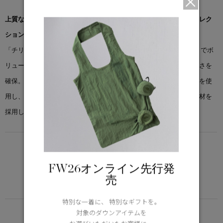
上質なウール素材でアップデートされた、洗練されたチリワックコレク
ションの新提案。
「チリワック ボンバー」は、裾と袖口に丸みをもたせたシルエットでボ
リューム感を演出し、ゆったりとした袖でレイヤリングや動きやすさを
確保。耐久性と柔らかさを兼ね備えたウールとナイロンの混紡素材を使
用し、質感豊かな仕上がりに。裏地にはしっとり柔らかなルミナ素材を
採用し、軽やかでやさしい暖かさを提供します。
LIGHTWEIGHT
5°C / -5°C
FW26オンライン先行発
アクティブな活動に適した軽さ
売
Learn more about TEI
特別な一着に、 特別なギフトを。
FUNCTION
対象のダウンアイテムを