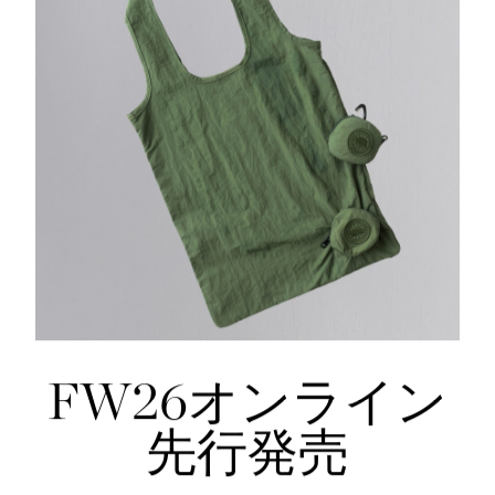
DETAIL
Find recommended sizes tailored to your child's growth
Check Fit
FW26オンライン
先行発売