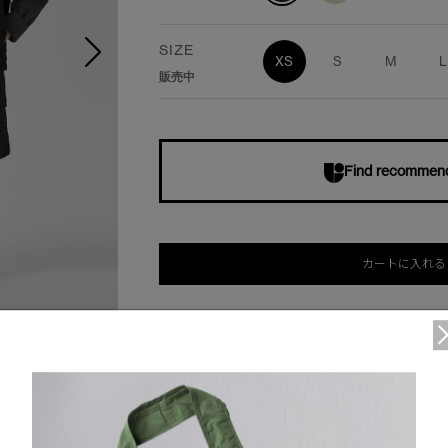
SIZE
XS
S
M
L
販売中
Find recommende
カートに入れる