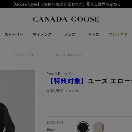
【Goose Style】Vol.19～ 標高が変われば、見える世界も変わる
下取り申請
Canada Goose
ストーリー
ウィメンズ
メンズ
キッズ
プレラブド
アウターウェア
Youth Elora Vest
/
/
Youth Elora Vest
【特典対象】
ユース エロー
¥93,500（tax in）
COLOR
Black