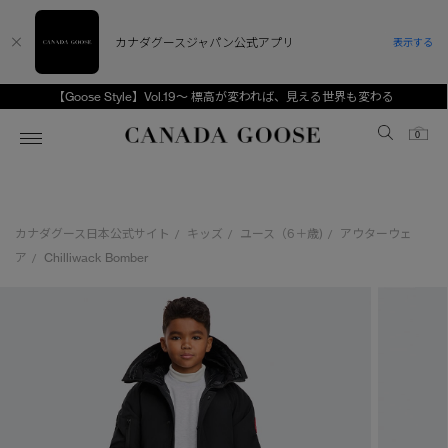
カナダグースジャパン公式アプリ
表示する
【Goose Style】Vol.19～ 標高が変われば、見える世界も変わる
Canada Goose
0
ホーム
ホーム
ホーム
ホーム
ホーム
カナダグース日本公式サイト
キッズ
ユース（6＋歳)
アウターウェ
/
/
/
スノーグース
ウィメンズ TOP
メンズ TOP
キッズ TOP
ア
Chilliwack Bomber
/
ディスカバー
新着アイテム
新着アイテム
ベビー（0‐24ヵ月)
アンバサダー
ベストセラー
ベストセラー
キッズ（2‐7歳)
CANADA GOOSE Generationsは、アウター
スプリングコレクション
FW26コレクション
FW26コレクション
ユース（6＋歳)
ウェアの下取り・再販を通じて、長く愛される製
品の価値を受け継いでいきます。
サマー 26 コレクション
サマー 26 コレクション
コレクション
アーカイブの希少なピースもご覧いただけます。