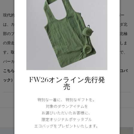
現代的なシルエットで新たにアップデートされたチリワック ボンバー
は、カナダグースで親しまれてるスタイルの１つです。戦後のカナダ北
部のブッシュパイロットに敬意を払いデザインされ、パイロットが北極
の滑走路で作業を行うときに必要な耐久性、保温性、機動性を提供しま
す。取り外し可能なフードトリムでカバーする範囲を拡大することで、
パーカをカスタイマイズすることが可能です。
こちらの商品には先着でノベルティー（オリジナルポケッタブルエコバ
FW26オンライン先行発
ック）をプレゼント。※なくなり次第終了となります。
売
DETAIL
特別な一着に、 特別なギフトを。
対象のダウンアイテムを
お選びいただいたお客様に、
あなたへのおすすめ
限定オリジナルポケッタブル
エコバッグをプレゼントいたします。