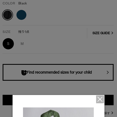
COLOR
Black
SIZE
残り1点
SIZE GUIDE
S
M
Find recommended sizes for your child
カートに入れる
直営店在庫を探す