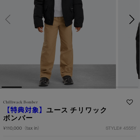
サマー 26 コレクションLOOK
サマー 26 コレクションLOOK
詳しく見る
日本限定モデル
日本限定モデル
スノーグース
スノーグース
下取り申請
メイドインジャパンTシャツ
メイドインジャパンTシャツ
アウターウェア
アウターウェア
アパレル
アパレル
アクセサリー
アクセサリー
Chilliwack Bomber
フットウェア
フットウェア
【特典対象】
ユース チリワック
ボンバー
コレクション
コレクション
¥110,000（tax in）
STYLE#
4555Y