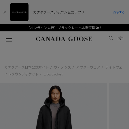
カナダグースジャパン公式アプリ
表示する
【オンライン先行】ブラックレーベル販売開始！
Canada Goose
0
ホーム
ホーム
ホーム
ホーム
ホーム
カナダグース日本公式サイト
ウィメンズ
アウターウェア
ライトウェ
/
/
/
スノーグース
ウィメンズ TOP
メンズ TOP
キッズ TOP
イトダウンジャケット
Elba Jacket
/
ディスカバー
新着アイテム
新着アイテム
ベビー（0‐24ヵ月)
アンバサダー
ベストセラー
ベストセラー
キッズ（2‐7歳)
CANADA GOOSE Generationsは、アウター
スプリングコレクション
FW26コレクション
FW26コレクション
ユース（6＋歳)
ウェアの下取り・再販を通じて、長く愛される製
品の価値を受け継いでいきます。
サマー 26 コレクション
サマー 26 コレクション
コレクション
アーカイブの希少なピースもご覧いただけます。