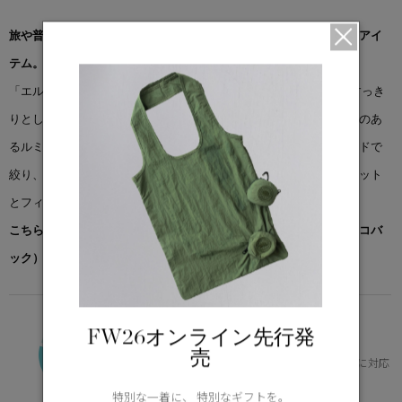
旅や普段使いに最適な、しっとり柔らかなルミナ素材を使った定番アイ
テム。
「エルバ ジャケット」は、マルチレイヤーのパッファー構造で、すっき
りとしたミニマルなデザイン。柔らかく超軽量で、控えめな光沢感のあ
るルミナ素材を採用しています。袖口は絞り加工、裾はドローコードで
絞り、ふんわりと丸みを帯びた裾のシルエットで、モダンなシルエット
とフィット感の調整が可能です。
こちらの商品には先着でノベルティー（オリジナルポケッタブルエコバ
ック）をプレゼント。※なくなり次第終了となります。
VERSATILE
FW26オンライン先行発
0°C / -15°C
売
体の芯を冷やさず、快適。幅広いニーズに対応
Learn more about TEI
特別な一着に、 特別なギフトを。