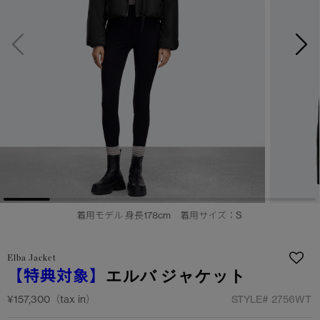
サマー 26 コレクションLOOK
サマー 26 コレクションLOOK
詳しく見る
日本限定モデル
日本限定モデル
スノーグース
スノーグース
下取り申請
メイドインジャパンTシャツ
メイドインジャパンTシャツ
アウターウェア
アウターウェア
アパレル
アパレル
アクセサリー
アクセサリー
着用モデル 身長178cm 着用サイズ：S
フットウェア
フットウェア
Elba Jacket
コレクション
コレクション
【特典対象】
エルバ ジャケット
¥157,300（tax in）
STYLE#
2756WT