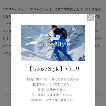
このスリムフィットのジャケットは、軽量で通気性があり、暖かさを保
ちながら、パフォーマンスの限界に挑みます。 「ハイブリッジ® ライト
ジャケット」を耐久性と軽量性を兼ね備えたリサイクルフェザーライト
リップストップでアップデート。季節の変わり目に最適なこのジャケッ
トは、通気性と保温性を提供します。収納力に優れているため、旅行や
アクティブに動きたいときに適しており、レインウェアの下にレイヤリ
ングして着用することもできます。
【Goose Style】Vol.19
LIGHTWEIGHT
5°C / -5°C
標高が変われば、見える世界も変わる
アクティブな活動に適した軽さ
日常を少しだけ離れてみる。
Learn more about TEI
見慣れた景色を背に、
風に導かれるまま進んでいく。
山の日は、自然に身を委ねる日。
FUNCTION