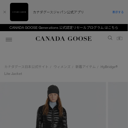
カナダグースジャパン公式アプリ
表示する
CANADA GOOSE Generations 公式認定リセールプログラム はこちら
Canada Goose
0
ホーム
ホーム
ホーム
ホーム
ホーム
カナダグース日本公式サイト
ウィメンズ
新着アイテム
HyBridge®
/
/
/
スノーグース
ウィメンズ TOP
メンズ TOP
キッズ TOP
Lite Jacket
ディスカバー
新着アイテム
新着アイテム
ベビー（0‐24ヵ月)
アンバサダー
ベストセラー
ベストセラー
キッズ（2‐7歳)
CANADA GOOSE Generationsは、アウター
スプリングコレクション
FW26コレクション
FW26コレクション
ユース（6＋歳)
ウェアの下取り・再販を通じて、長く愛される製
品の価値を受け継いでいきます。
サマー 26 コレクション
サマー 26 コレクション
コレクション
アーカイブの希少なピースもご覧いただけます。