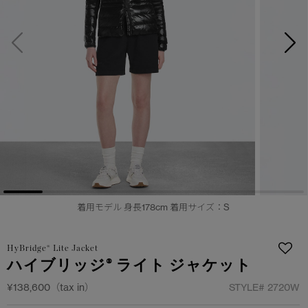
サマー 26 コレクションLOOK
サマー 26 コレクションLOOK
詳しく見る
日本限定モデル
日本限定モデル
スノーグース
スノーグース
下取り申請
メイドインジャパンTシャツ
メイドインジャパンTシャツ
アウターウェア
アウターウェア
アパレル
アパレル
アクセサリー
アクセサリー
着用モデル 身長178cm 着用サイズ：S
フットウェア
フットウェア
HyBridge® Lite Jacket
コレクション
コレクション
ハイブリッジ® ライト ジャケット
¥138,600（tax in）
STYLE#
2720W