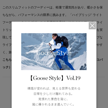
このスリムフィットのフーディーは、軽量で通気性があり、暖かさを保
ちながら、パフォーマンスの限界に挑みます。 「ハイブリッジ® ライト
フーディー」をカナダグースの多機能性素材、リサイクルフェザーライ
トリップストップでアップデート。優れた耐久性、軽量性、保温性を実
現しています。季節の変わり目に最適なこのアイテムは、アクティブな
ライフスタイルをサポートします。気温が下がったときに重ね着しやす
く、旅行の際はコンパクトに収納できます。
こちらの商品には先着でノベルティー（オリジナルポケッタブルエコバ
ック）をプレゼント。※なくなり次第終了となります。
【Goose Style】Vol.19
LIGHTWEIGHT
標高が変われば、見える世界も変わる
5°C / -5°C
日常を少しだけ離れてみる。
アクティブな活動に適した軽さ
見慣れた景色を背に、
Learn more about TEI
風に導かれるまま進んでいく。