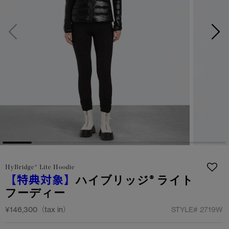
サマー 26 コレクションLOOK
サマー 26 コレクションLOOK
詳しく見る
日本限定モデル
日本限定モデル
スノーグース
スノーグース
下取り申請
メイドインジャパンTシャツ
メイドインジャパンTシャツ
アウターウェア
アウターウェア
アパレル
アパレル
アクセサリー
アクセサリー
HyBridge® Lite Hoodie
フットウェア
フットウェア
【特典対象】
ハイブリッジ® ライト
フーディー
コレクション
コレクション
¥146,300（tax in）
STYLE#
2719W