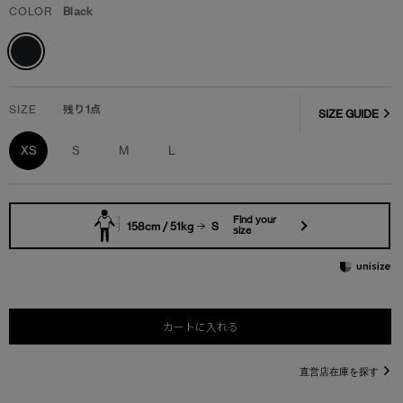
COLOR
Black
SIZE
残り1点
SIZE GUIDE
XS
S
M
L
Find your
158cm / 51kg
S
size
カートに入れる
直営店在庫を探す