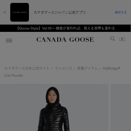
カナダグースジャパン公式アプリ
表示する
【Goose Style】Vol.19～ 標高が変われば、見える世界も変わる
Canada Goose
0
ホーム
ホーム
ホーム
ホーム
ホーム
カナダグース日本公式サイト
ウィメンズ
新着アイテム
HyBridge®
/
/
/
スノーグース
ウィメンズ TOP
メンズ TOP
キッズ TOP
Lite Hoodie
ディスカバー
新着アイテム
新着アイテム
ベビー（0‐24ヵ月)
アンバサダー
ベストセラー
ベストセラー
キッズ（2‐7歳)
CANADA GOOSE Generationsは、アウター
スプリングコレクション
FW26コレクション
FW26コレクション
ユース（6＋歳)
ウェアの下取り・再販を通じて、長く愛される製
品の価値を受け継いでいきます。
サマー 26 コレクション
サマー 26 コレクション
コレクション
アーカイブの希少なピースもご覧いただけます。