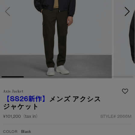
日本限定モデル
日本限定モデル
詳しく見る
スノーグース
スノーグース
メイドインジャパンTシャツ
メイドインジャパンTシャツ
下取り申請
アウターウェア
アウターウェア
アパレル
アパレル
アクセサリー
アクセサリー
フットウェア
フットウェア
Axis Jacket
【SS26新作】
メンズ アクシス
コレクション
コレクション
ジャケット
¥101,200（tax in）
STYLE#
2666M
COLOR
Black