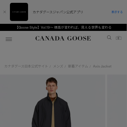
カナダグースジャパン公式アプリ
表示する
【Goose Style】Vol.19～ 標高が変われば、見える世界も変わる
Canada Goose
0
ホーム
ホーム
ホーム
ホーム
ホーム
カナダグース日本公式サイト
メンズ
新着アイテム
Axis Jacket
/
/
/
スノーグース
ウィメンズ TOP
メンズ TOP
キッズ TOP
ディスカバー
新着アイテム
新着アイテム
ベビー（0‐24ヵ月)
アンバサダー
ベストセラー
ベストセラー
キッズ（2‐7歳)
CANADA GOOSE Generationsは、アウター
スプリングコレクション
サマー 26 コレクション
サマー 26 コレクション
ユース（6＋歳)
ウェアの下取り・再販を通じて、長く愛される製
品の価値を受け継いでいきます。
サマー 26 コレクションLOOK
サマー 26 コレクションLOOK
コレクション
アーカイブの希少なピースもご覧いただけます。