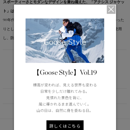
スポーティーさとモダンなデザインを兼ね備えた、「アクシス ジャケッ
ト」は耐久性に優れた、新しい天候対策ジャケットです。
90年代のウィンドブレーカーに着想を得たデザインで、実用性とゆった
りとした着心地を両立。平織りのリサイクルナイロンを2層構造で使用
し、防風性と撥水性を備えています。
LIGHTWEIGHT
5°C / -5°C
【Goose Style】Vol.19
アクティブな活動に適した軽さ
Learn more about TEI
標高が変われば、見える世界も変わる
日常を少しだけ離れてみる。
FUNCTION
見慣れた景色を背に、
風に導かれるまま進んでいく。
山の日は、自然に身を委ねる日。
DETAIL
詳しくはこちら
あなたへのおすすめ