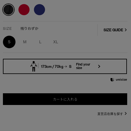
SIZE
残りわずか
SIZE GUIDE
S
M
L
XL
Find your
173cm / 70kg
S
size
カートに入れる
直営店在庫を探す