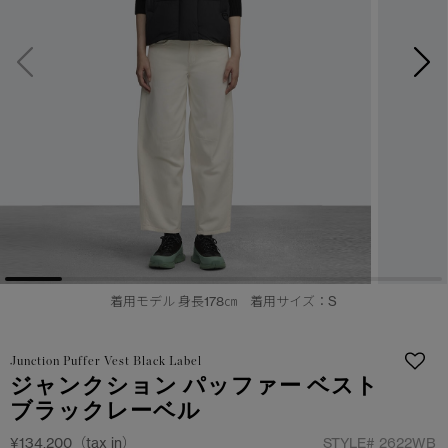
サマー 26 コレクションLOOK
サマー 26 コレクションLOOK
詳しく見る
日本限定モデル
日本限定モデル
スノーグース
スノーグース
下取り申請
メイドインジャパンTシャツ
メイドインジャパンTシャツ
アウターウェア
アウターウェア
アパレル
アパレル
アクセサリー
アクセサリー
着用モデル 身長178㎝ 着用サイズ：S
フットウェア
フットウェア
Junction Puffer Vest Black Label
コレクション
コレクション
ジャンクション パッファー ベスト
ブラックレーベル
¥134,200（tax in）
STYLE#
2622WB