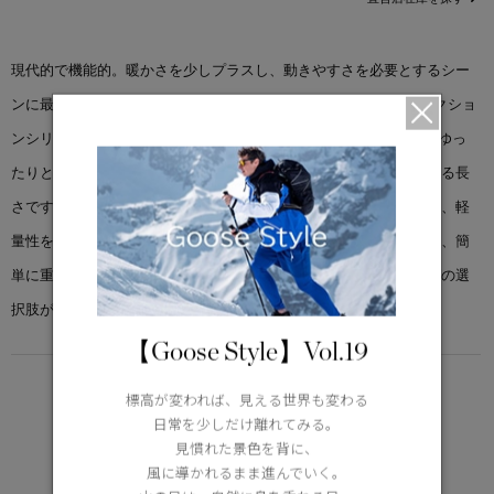
現代的で機能的。暖かさを少しプラスし、動きやすさを必要とするシー
ンに最適です。「ジャンクション パッファー ベスト」は、ジャンクショ
ンシリーズの最新アイテムで、特徴的なDリングを備えています。ゆっ
たりとしたシルエットで、裾はややクロップド丈、腰の上部にかかる長
さです。リサイクルエンデュラリュクスを使用し、撥水性、耐久性、軽
量性を実現しました。快適性と機能性を第一に考えたこのベストは、簡
単に重ね着できます。取り外し可能なフード付きで、スタイリングの選
択肢が無限に広がります。
【Goose Style】Vol.19
LIGHTWEIGHT
標高が変われば、見える世界も変わる
5°C / -5°C
日常を少しだけ離れてみる。
アクティブな活動に適した軽さ
見慣れた景色を背に、
Learn more about TEI
風に導かれるまま進んでいく。