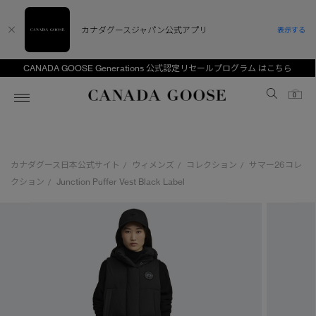
カナダグースジャパン公式アプリ
表示する
CANADA GOOSE Generations 公式認定リセールプログラム はこちら
Canada Goose
0
ホーム
ホーム
ホーム
ホーム
ホーム
カナダグース日本公式サイト
ウィメンズ
コレクション
サマー26コレ
/
/
/
スノーグース
ウィメンズ TOP
メンズ TOP
キッズ TOP
クション
Junction Puffer Vest Black Label
/
ディスカバー
新着アイテム
新着アイテム
ベビー（0‐24ヵ月)
アンバサダー
ベストセラー
ベストセラー
キッズ（2‐7歳)
CANADA GOOSE Generationsは、アウター
スプリングコレクション
FW26コレクション
FW26コレクション
ユース（6＋歳)
ウェアの下取り・再販を通じて、長く愛される製
品の価値を受け継いでいきます。
サマー 26 コレクション
サマー 26 コレクション
コレクション
アーカイブの希少なピースもご覧いただけます。