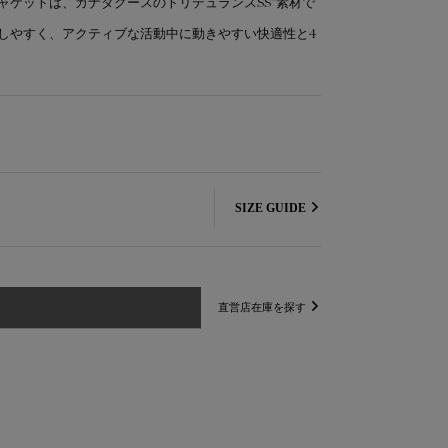
ャケットは、カナダグースのトリデュランスSS®素材で
しやすく、アクティブな活動中に動きやすい快適性と4
SIZE GUIDE
直営店在庫を探す