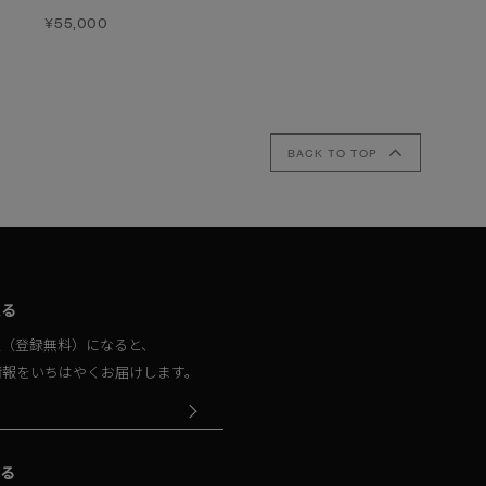
コート
¥55,000
¥93,500
ブラックレーベル
¥125,400
BACK TO TOP
取る
員（登録無料）になると、
情報をいちはやくお届けします。
る