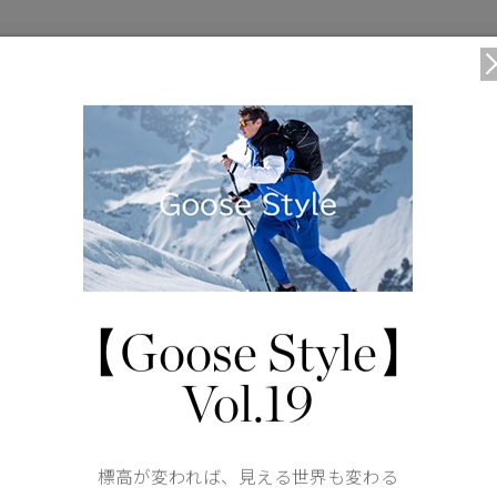
DETAIL
2WAYジッパー
全体にフラットロック縫製を施し、耐久性と快適性を実
背面上部にダイヤモンド型のステッチ
【Goose Style】
サムホール付きの袖口
裾を伸縮性の素材で縁取りすることで、すっきりとした
Vol.19
外側に隠しジッパーが付いたポケットが2つ
標高が変われば、見える世界も変わる
仕様が変更する場合がございます。