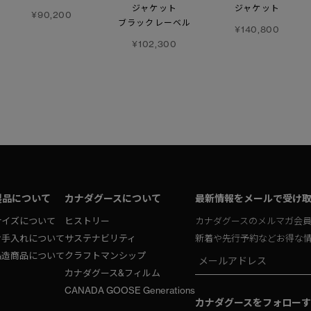
ジャケット
ジャケット
¥90,200
ブラックレーベル
¥140,800
¥102,300
製品について
カナダグースについて
最新情報をメールで受け
サイズについて
ヒストリー
カナダグースのメルマガ会
お手入れについて
サステナビリティ
新着や先行予約などお得な
偽造商品について
クラフトマンシップ
カナダグース&フィルム
CANADA GOOSE Generations
カナダグースをフォローす