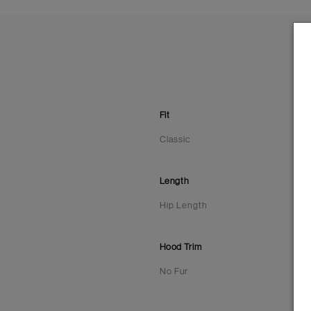
Fit
Classic
Length
Hip Length
Hood Trim
No Fur