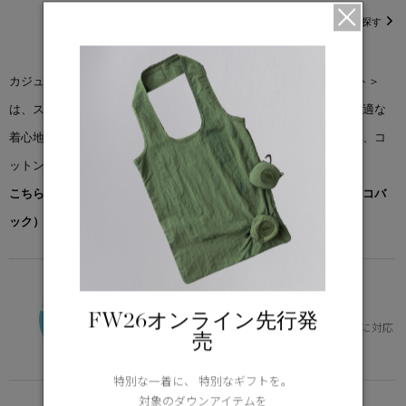
直営店在庫を探す
カジュアルでありながら洗練された＜バーナード シャツ ジャケット＞
は、スタイリッシュなデザインでデイリーウェアにお勧めです。快適な
着心地と雨風からの保護を実現する撥水加工を施したマットな生地、コ
ットンナイロンボールドリップストップを使用しました。
こちらの商品には先着でノベルティー（オリジナルポケッタブルエコバ
ック）をプレゼント。※なくなり次第終了となります。
VERSATILE
0°C / -15°C
FW26オンライン先行発
体の芯を冷やさず、快適。幅広いニーズに対応
売
Learn more about TEI
特別な一着に、 特別なギフトを。
対象のダウンアイテムを
FUNCTION