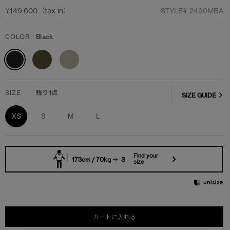
¥149,600（tax in）
STYLE#
2460MBA
COLOR
Black
SIZE
残り1点
SIZE GUIDE
XS
S
M
L
Find your
173cm / 70kg
S
size
カートに入れる