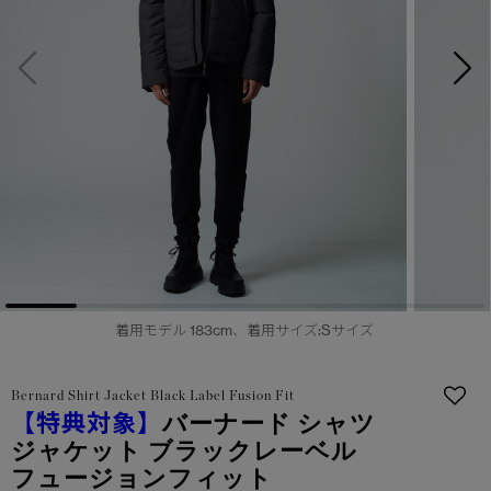
サマー 26 コレクションLOOK
サマー 26 コレクションLOOK
詳しく見る
日本限定モデル
日本限定モデル
スノーグース
スノーグース
下取り申請
メイドインジャパンTシャツ
メイドインジャパンTシャツ
アウターウェア
アウターウェア
アパレル
アパレル
アクセサリー
アクセサリー
着用モデル 183cm、着用サイズ:Sサイズ
フットウェア
フットウェア
Bernard Shirt Jacket Black Label Fusion Fit
コレクション
コレクション
【特典対象】
バーナード シャツ
ジャケット ブラックレーベル
フュージョンフィット