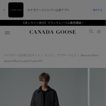
カナダグースジャパン公式アプリ
表示する
【オンライン先行】ブラックレーベル販売開始！
Canada Goose
0
ホーム
ホーム
ホーム
ホーム
ホーム
カナダグース日本公式サイト
メンズ
アウターウェア
Bernard Shirt
/
/
/
スノーグース
ウィメンズ TOP
メンズ TOP
キッズ TOP
Jacket Black Label Fusion Fit
ディスカバー
新着アイテム
新着アイテム
ベビー（0‐24ヵ月)
アンバサダー
ベストセラー
ベストセラー
キッズ（2‐7歳)
CANADA GOOSE Generationsは、アウター
スプリングコレクション
FW26コレクション
FW26コレクション
ユース（6＋歳)
ウェアの下取り・再販を通じて、長く愛される製
品の価値を受け継いでいきます。
サマー 26 コレクション
サマー 26 コレクション
コレクション
アーカイブの希少なピースもご覧いただけます。