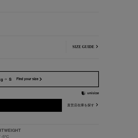
SIZE GUIDE
kg
S
Find your size
直営店在庫を探す
HTWEIGHT
/ -5°C