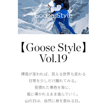
背面には通気性を高めるメッシュ素材のベンチレーショ
２つの外側ポケット：ジッパー開閉式のフロントハンド
1つの内側ポケット：ドロップインポケット。
仕様が変更する場合がございます。
【Goose Style】
Vol.19
Shoulder width
40.5cm
Width
50cm
標高が変われば、見える世界も変わる
日常を少しだけ離れてみる。
見慣れた景色を背に、
風に導かれるまま進んでいく。
山の日は、自然に身を委ねる日。
Length
124cm