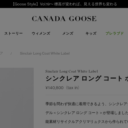
【Goose Style】Vol.19～ 標高が変われば、見える世界も変わる
下取り申請
Canada Goose
ストーリー
ウィメンズ
メンズ
キッズ
プレラブド
ア
Sinclair Long Coat White Label
/
Sinclair Long Coat White Label
シンクレア ロング コート
¥140,800（tax in）
季節を問わず快適に着用できるよう、シンクレア
デル＜シンクレア ロング コート＞が登場しま
能素材リサイクルアクリマリュクスから作られて