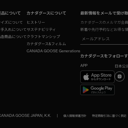
製品について
カナダグースについて
最新情報をメールで受け
サイズについて
ヒストリー
カナダグースのメルマガ会
お手入れについて
サステナビリティ
新着や先行予約などお得な
偽造商品について
クラフトマンシップ
カナダグース&フィルム
CANADA GOOSE Generations
カナダグースをフォローす
APP
日本公式
 CANADA GOOSE JAPAN, K.K.
|
個人情報保護方針
特定商取引法に基づく表記