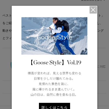
ベストセラーのクレアシリーズから、ヒップ丈の「クレア ジャケット」
をご紹介します。マットな仕上がりの2WAYストレッチ素材を使用し、
動きやすさを追求したこのジャケットは、シェブロン柄のキルティング
とフィット＆フレアのシルエットが特徴です。
VERSATILE
0°C / -15°C
【Goose Style】Vol.19
体の芯を冷やさず、快適。幅広いニーズに対応
Learn more about TEI
標高が変われば、見える世界も変わる
日常を少しだけ離れてみる。
見慣れた景色を背に、
FUNCTION
風に導かれるまま進んでいく。
山の日は、自然に身を委ねる日。
DETAIL
詳しくはこちら