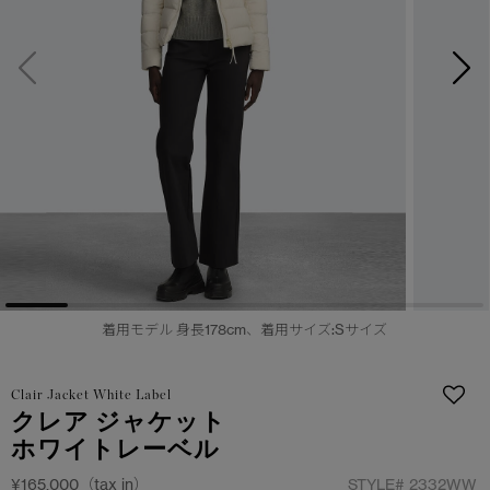
サマー 26 コレクションLOOK
サマー 26 コレクションLOOK
詳しく見る
日本限定モデル
日本限定モデル
スノーグース
スノーグース
下取り申請
メイドインジャパンTシャツ
メイドインジャパンTシャツ
アウターウェア
アウターウェア
アパレル
アパレル
アクセサリー
アクセサリー
着用モデル 身長178cm、着用サイズ:Sサイズ
フットウェア
フットウェア
Clair Jacket White Label
コレクション
コレクション
クレア ジャケット
ホワイトレーベル
¥165,000（tax in）
STYLE#
2332WW