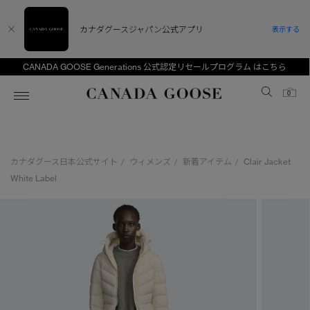
カナダグースジャパン公式アプリ
表示する
CANADA GOOSE Generations 公式認定リセールプログラム はこちら
Canada Goose
0
ホーム
ホーム
ホーム
ホーム
ホーム
カナダグース日本公式サイト
ウィメンズ
新着アイテム
Clair Jacket
/
/
/
スノーグース
ウィメンズ TOP
メンズ TOP
キッズ TOP
White Label
ディスカバー
新着アイテム
新着アイテム
ベビー（0‐24ヵ月)
アンバサダー
ベストセラー
ベストセラー
キッズ（2‐7歳)
CANADA GOOSE Generationsは、アウター
スプリングコレクション
FW26コレクション
FW26コレクション
ユース（6＋歳)
ウェアの下取り・再販を通じて、長く愛される製
品の価値を受け継いでいきます。
サマー 26 コレクション
サマー 26 コレクション
コレクション
アーカイブの希少なピースもご覧いただけます。