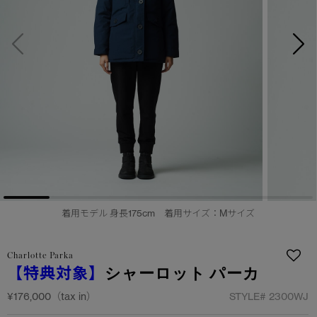
サマー 26 コレクションLOOK
サマー 26 コレクションLOOK
詳しく見る
日本限定モデル
日本限定モデル
スノーグース
スノーグース
下取り申請
メイドインジャパンTシャツ
メイドインジャパンTシャツ
アウターウェア
アウターウェア
アパレル
アパレル
アクセサリー
アクセサリー
着用モデル 身長175cm 着用サイズ：Mサイズ
フットウェア
フットウェア
Charlotte Parka
コレクション
コレクション
【特典対象】
シャーロット パーカ
¥176,000（tax in）
STYLE#
2300WJ