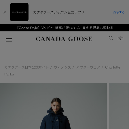
カナダグースジャパン公式アプリ
表示する
【Goose Style】Vol.19～ 標高が変われば、見える世界も変わる
Canada Goose
0
ホーム
ホーム
ホーム
ホーム
ホーム
カナダグース日本公式サイト
ウィメンズ
アウターウェア
Charlotte
/
/
/
スノーグース
ウィメンズ TOP
メンズ TOP
キッズ TOP
Parka
ディスカバー
新着アイテム
新着アイテム
ベビー（0‐24ヵ月)
アンバサダー
ベストセラー
ベストセラー
キッズ（2‐7歳)
CANADA GOOSE Generationsは、アウター
スプリングコレクション
FW26コレクション
FW26コレクション
ユース（6＋歳)
ウェアの下取り・再販を通じて、長く愛される製
品の価値を受け継いでいきます。
サマー 26 コレクション
サマー 26 コレクション
コレクション
アーカイブの希少なピースもご覧いただけます。