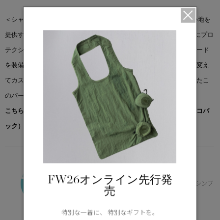
＜シャーロット パーカ＞は、過酷なコンディションでも快適な着心地を
提供する耐久性に優れたアークティックテックR生地を使用。さらにプロ
テクションを強化するため、調節可能なダウン入りのスノーケルフード
を装備。取り外し可能なジッパーガード付きで、フードのトリムを変え
てカスタマイズすることができます。スタイルと保温性を兼ね備えたこ
のパーカは、デイリーユースに最適です。
こちらの商品には先着でノベルティー（オリジナルポケッタブルエコバ
ック）をプレゼント。※なくなり次第終了となります。
FUNDAMENTAL
-10°C / -20°C
FW26オンライン先行発
寒冷地のデイリー使いに適した保温性とシンプ
売
ルなデザイン
Learn more about TEI
特別な一着に、 特別なギフトを。