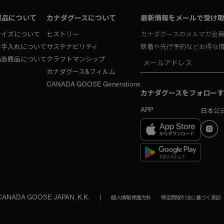
製品について
カナダグースについて
最新情報をメールで受け
サイズについて
ヒストリー
カナダグースのメルマガ会
お手入れについて
サステナビリティ
新着や先行予約などお得な
偽造商品について
クラフトマンシップ
カナダグース&フィルム
CANADA GOOSE Generations
カナダグースをフォローす
APP
日本公式
 CANADA GOOSE JAPAN, K.K.
|
個人情報保護方針
特定商取引法に基づく表記