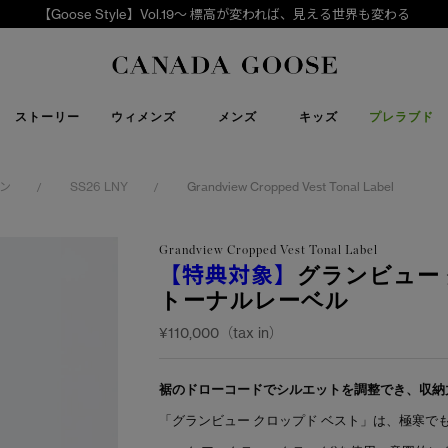
【Goose Style】Vol.19～ 標高が変われば、見える世界も変わる
下取り申請
Canada Goose
ストーリー
ウィメンズ
メンズ
キッズ
プレラブド
ン
SS26 LNY
Grandview Cropped Vest Tonal Label
/
/
Grandview Cropped Vest Tonal Label
【特典対象】
グランビュー 
トーナルレーベル
¥110,000（tax in）
裾のドローコードでシルエットを調整でき、収納
「グランビュー クロップド ベスト」は、極寒