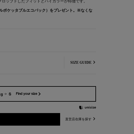
にクロップドしたフィットとハイカラーが特徴です。
ルポケッタブルエコバック）をプレゼント。※なくな
SIZE GUIDE
kg
S
Find your size
直営店在庫を探す