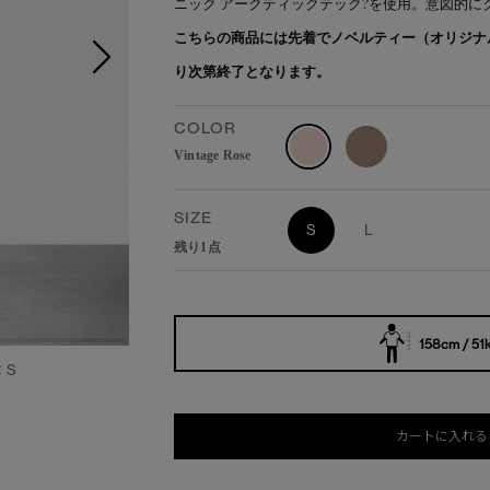
ニック アークティックテック?を使用。意図的
こちらの商品には先着でノベルティー（オリジナ
り次第終了となります。
COLOR
Vintage Rose
SIZE
S
L
残り1点
158cm / 51
：S
カートに入れる