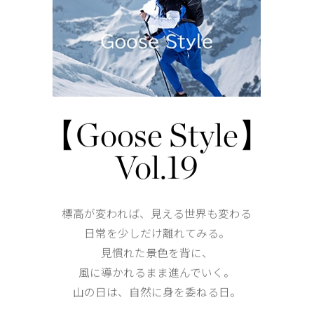
背面はやや長めで保温性を強化
外側にジッパー付きサイドシームポケットが2つ
内側にメッシュドロップインポケットが2つ
仕様が変更する場合がございます。
【Goose Style】
Shoulder width
45.5cm
Vol.19
Width
61cm
標高が変われば、見える世界も変わる
日常を少しだけ離れてみる。
見慣れた景色を背に、
風に導かれるまま進んでいく。
Length
63cm
山の日は、自然に身を委ねる日。