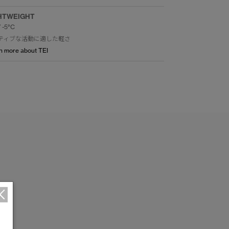
HTWEIGHT
/ -5°C
ティブな活動に適した軽さ
n more about TEI