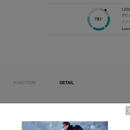
LIG
5°C 
アク
Lear
FUNCTION
DETAIL
2WAYジッパー
裾内側にドローコード付き